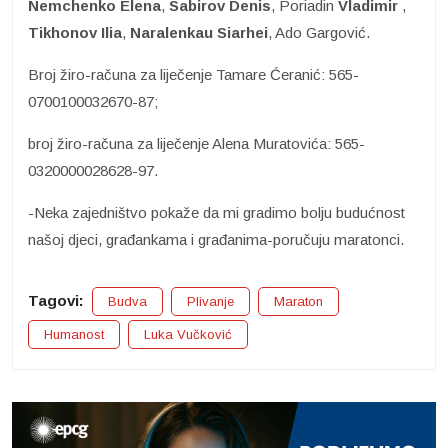
Nemchenko Elena
,
Sabirov Denis
, Poriadin
Vladimir
,
Tikhonov Ilia
,
Naralenkau Siarhei
, Ado Gargović.
Broj žiro-računa za liječenje Tamare Ćeranić: 565-
0700100032670-87;
broj žiro-računa za liječenje Alena Muratovića: 565-
0320000028628-97.
-Neka zajedništvo pokaže da mi gradimo bolju budućnost
našoj djeci, građankama i građanima-poručuju maratonci.
Tagovi:
Budva
Plivanje
Maraton
Humanost
Luka Vučković