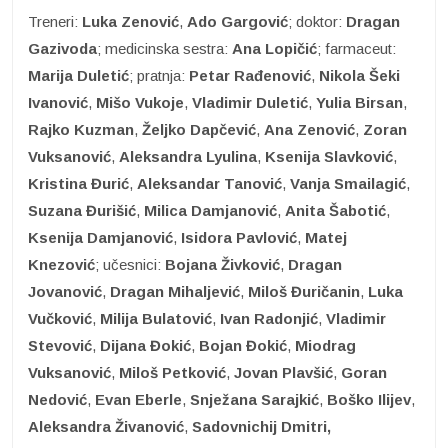
Treneri:
Luka Zenović
,
Ado Gargović
; doktor:
Dragan
Gazivoda
; medicinska sestra:
Ana Lopičić
; farmaceut:
Marija Duletić
; pratnja:
Petar Rađenović
,
Nikola Šeki
Ivanović
,
Mišo
Vukoje
,
Vladimir Duletić
,
Yulia Birsan
,
Rajko Kuzman
,
Željko Dapčević
,
Ana Zenović
,
Zoran
Vuksanović
,
Aleksandra Lyulina
,
Ksenija Slavković
,
Kristina Đurić
,
Aleksandar
Tanović
,
Vanja Smailagić
,
Suzana Đurišić
,
Milica Damjanović
,
Anita Šabotić
,
Ksenija
Damjanović
,
Isidora Pavlović
,
Matej
Knezović
; učesnici:
Bojana Živković
,
Dragan
Jovanović
,
Dragan Mihaljević
,
Miloš Đuričanin
,
Luka
Vučković
,
Milija Bulatović
,
Ivan
Radonjić
,
Vladimir
Stevović
,
Dijana Đokić
,
Bojan Đokić
,
Miodrag
Vuksanović
,
Miloš
Petković
,
Jovan Plavšić
,
Goran
Nedović
,
Evan Eberle
,
Snježana Sarajkić
,
Boško Ilijev
,
Aleksandra Živanović
,
Sadovnichij
Dmitri,