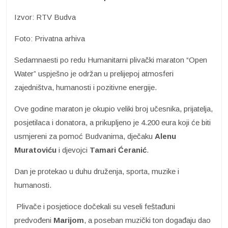
Izvor: RTV Budva
Foto: Privatna arhiva
Sedamnaesti po redu Humanitarni plivački maraton “Open
Water” uspješno je održan u prelijepoj atmosferi
zajedništva, humanosti i pozitivne energije.
Ove godine maraton je okupio veliki broj učesnika, prijatelja,
posjetilaca i donatora, a prikupljeno je 4.200 eura koji će biti
usmjereni za pomoć Budvanima, dječaku
Alenu
Muratoviću
i djevojci
Tamari Ćeranić
.
Dan je protekao u duhu druženja, sporta, muzike i
humanosti.
Plivače i posjetioce dočekali su veseli feštađuni
predvođeni
Marijom
, a poseban muzički ton događaju dao