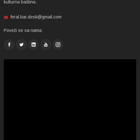
kulturna baština.
feral.bar.desk@gmail.com
Poveži se sa nama: