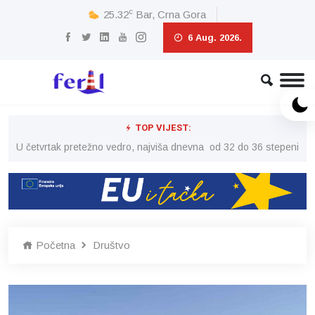
c
25.32
Bar, Crna Gora
6 Aug. 2026.
TOP VIJEST:
peni
U četvrtak pretežno vedro, najviša dnevna od 32 do 36 stepeni
U č
Početna
Društvo