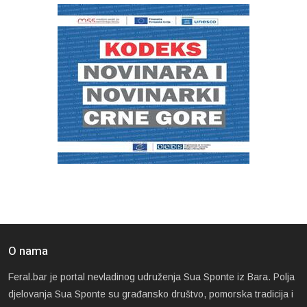
O nama
Feral.bar je portal nevladinog udruženja Sua Sponte iz Bara. Polja
djelovanja Sua Sponte su građansko društvo, pomorska tradicija i