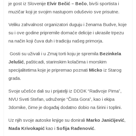
je gost iz Slovenije
Elvir Bečić – Bečo
, bivši sportista i
muzičar koji je svojim nastupom oduševio sve prisutne.
Veliku zahvalnost organizatori duguju i ženama Budve, koje
su i ove godine pripremile domaće delicije i ukrasile trpezu
na način koji čuva duh i tradiciju našeg primorja.
Gosti su uživali i u Zmaj torti koju je spremila
Bezinkela
Jelušić
, pašticadi, starinskim kolačima i morskim
specijalitetima koje je pripremao poznati
Micko
iz Starog
grada.
Svoje učešće dali su i prijatelji iz DDDK “Radivoje Pima”,
NVU Sveti Stefan, udruženje “Čista Gora”, kao i ekipa
3domike, čime je događaj dodatno dobio na širini i toplini.
Uz njih svoje autoske knjige su donirali
Marko Janićijević
,
Nada Krivokapić
kao i
Sofija
Rađenović
.