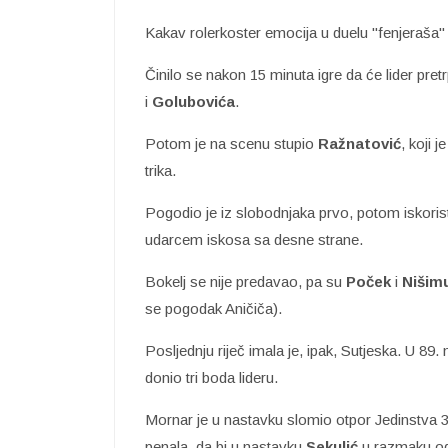
Kakav rolerkoster emocija u duelu "fenjeraša" i
Činilo se nakon 15 minuta igre da će lider pret
i
Golubovića
.
Potom je na scenu stupio
Ražnatović
, koji 
trika.
Pogodio je iz slobodnjaka prvo, potom iskori
udarcem iskosa sa desne strane.
Bokelj se nije predavao, pa su
Poček
i
Nišim
se pogodak Aničiča).
Posljednju riječ imala je, ipak, Sutjeska. U 89.
donio tri boda lideru.
Mornar je u nastavku slomio otpor Jedinstva 
penala, da bi u nastavku
Sekulić
u razmaku od 