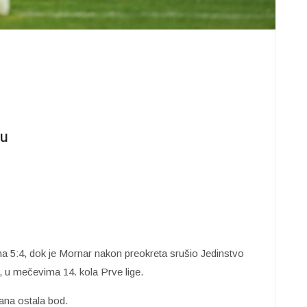
ru
ima 5:4, dok je Mornar nakon preokreta srušio Jedinstvo
, u mečevima 14. kola Prve lige.
rana ostala bod.