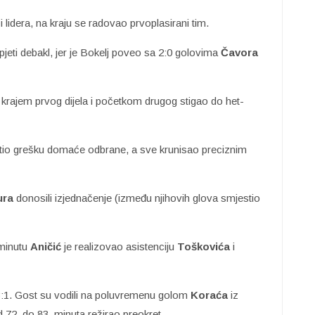
 lidera, na kraju se radovao prvoplasirani tim.
rpjeti debakl, jer je Bokelj poveo sa 2:0 golovima
Čavora
je krajem prvog dijela i početkom drugog stigao do het-
stio grešku domaće odbrane, a sve krunisao preciznim
ura
donosili izjednačenje (između njihovih glova smjestio
 minutu
Aničić
je realizovao asistenciju
Toškovića
i
3:1. Gost su vodili na poluvremenu golom
Koraća
iz
72. do 83. minuta režirao preokret.