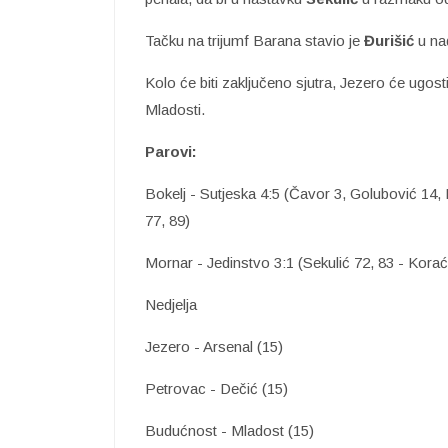
Tačku na trijumf Barana stavio je
Đurišić
u na
Kolo će biti zaključeno sjutra, Jezero će ugo
Mladosti.
Parovi:
Bokelj - Sutjeska 4:5 (Čavor 3, Golubović 14,
77, 89)
Mornar - Jedinstvo 3:1 (Sekulić 72, 83 - Korać
Nedjelja
Jezero - Arsenal (15)
Petrovac - Dečić (15)
Budućnost - Mladost (15)