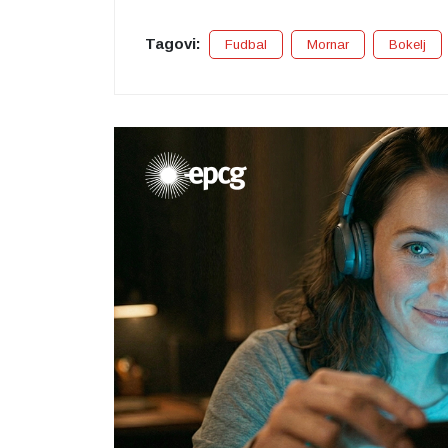
Tagovi:
Fudbal
Mornar
Bokelj