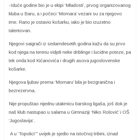
-Iduće godine bio je u ekipi ‘Mladosti’, prvog organizovanog
kluba u Baru, a i počeci ‘Mornara’ vezani su za njegovo
ime. Rano je ostavio košarku, iako je bio izuzetno
talentovan.
Njegovi saigrači iz sedamdesetih godina kažu da su prvo
kod njega na terenu vidjeli neke driblinge i lucidne poteze, pa
tek onda kod Kićanovića i drugih asova jugoslovenske
košarke.
Njegova ljubav prema ‘Mornaru’ bila je bezgranična i
bezrezervna.
Nije propuštao nijednu utakmicu barskog ligaša, još dok je
naš klub nastupao u salama u Gimnaziji ‘Niko Rolović’ i OŠ
‘Jugoslavija’.
A u ‘Topolici’”’ uvijek je sjedio na istočnoj tribini, iznad