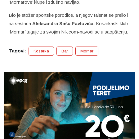
‘Mornarove’ klupe i zdušno navijao.
Bio je stožer sportske porodice, a njegov talenat se prelio i
na sestrića
Aleksandra Sašu
Pavlovića
. Košarkaški klub
‘Mornar’ tuguje za svojim Nikicom-navodi se u saopštenju.
Tagovi:
Košarka
Bar
Mornar