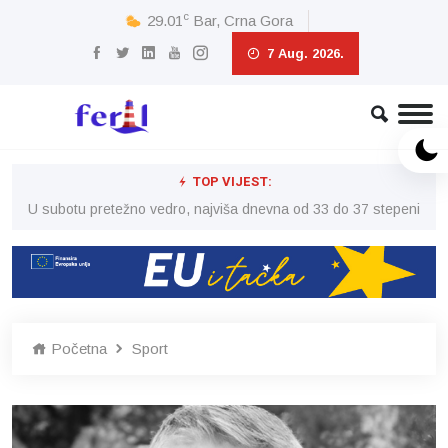
c
29.01
Bar, Crna Gora
7 Aug. 2026.
TOP VIJEST:
eni
U subotu pretežno vedro, najviša dnevna od 33 do 37 stepeni
U 
Početna
Sport