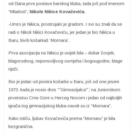
od člana prve postave barskog kluba, tada još pod imenom
“Mladost”,
Nikole Nikice Kovačevića
.
-Umro je Nikica, prostrujalo je gradom. I svi su znali da se
radi o Nikoli Nikici Kovačeviću, jer jedan je bio Nikica u
Baru, bivši košarkaš ‘Mornara’.
Prva asocijacija na Nikicu je uvijek bila – dobar čovjek,
blagorodnog, neponovljivog osmjeha i bogougodne, blage
riječi.
Bio je jedan od pionira košarke u Baru, još od one jeseni
1973. kada je nosio dres ‘”‘Gimnazijalca'”,’ na Juniorskom
prvenstvu Crne Gore u Herceg Novom i jedan od najboljih
igrača tog gimnazijskog kluba-naveli su iz “Mornara”.
Kako ističu, ljubav Kovaćevića prema “Mornaru” je bila
bezgranična.