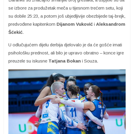
se izbore za produžetak meča u tijesnom trećem setu, koji
su dobile 25:23, a potom još ubjedljivije obezbijede taj-brejk,
predvođene kapitenkom
Dijanom Vuković
i
Aleksandrom
Šćekić
.
U odlučujućem dijelu derbija djelovalo je da će gošće imati
psihološku prednost, ali bilo je upravo obratno – konce igre
preuzele su iskusne
Tatjana Bokan
i Souza.