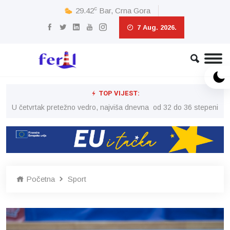
c
29.42
Bar, Crna Gora
7 Aug. 2026.
TOP VIJEST:
peni
U četvrtak pretežno vedro, najviša dnevna od 32 do 36 stepeni
U č
Početna
Sport