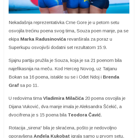
Nekadašnja reprezentativka Crne Gore je u petom setu
osvojila trećinu poena svog tima, Souza poen manje, pa se
ekipa
Marka Radusinovića
revanširala za poraz u
Superkupu osvojivši dodatni set rezultatom 15:9.
Sjajnu partiju pružila je Souza, koja je sa 21 poenom bila
najefikasnija na meču. Kod Herceg Novog, uz Tatjanu
Bokan sa 16 poena, istakle su se i Odet Ndoj i
Brenda
Graf
sa po 11.
U redovima tima
Vladimira Milačića
20 poena osvojila je
Dijana Vuković, dva manje imala je Aleksandra Šćekić, a
dvocifrena je s 15 poena bila
Teodora Čavić
.
Rotacija „sirena“ bila je skraćena, pošto je nedovoljno
oporavljena
Anđela Kukobat
igrala samo u prvom setu.