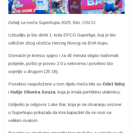
Detalj sa meča Superkupa 2025, foto: OSCG
Uzbudljiv je bio derbi 1. kola EPCG Superlige, koji je bio
odložen zbog učešća Herceg Novog na BVA Kupu.
Domaćin je krenuo sjajno i za 45 minuta stigao nadomak
pobjede, pošto je poveo 2:0 u setovima i posebno bio
uvjerljiv u drugom (25:18).
Posebno raspoložene u tom dijelu meča bile su
Odet Ndoj
i
Hulije Oliveira Souza
, koja je imala perfektnu utakmicu.
Uslijedio je odgovor Luke Bar, koja je na otvaranju sezone
u Superkupu pokazala da ima kapacitet da se nosi sa
velikim rivalom.
Baranke su značajno smanjile broj grešaka, a uspjele su da