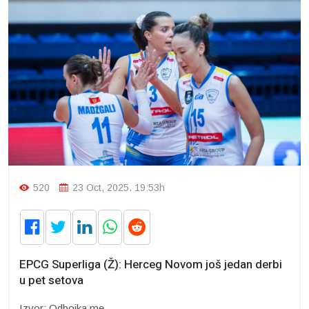
520
23 Oct, 2025. 19:53h
EPCG Superliga (Ž): Herceg Novom još jedan derbi
u pet setova
Izvor: Odbojka.me