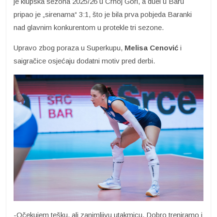
je klupska sezona 2025/26 u Crnoj Gori, a duel u Baru
pripao je „sirenama“ 3:1, što je bila prva pobjeda Baranki
nad glavnim konkurentom u protekle tri sezone.
Upravo zbog poraza u Superkupu,
Melisa Cenović
i
saigračice osjećaju dodatni motiv pred derbi.
-Očekujem tešku, ali zanimljivu utakmicu. Dobro treniramo i