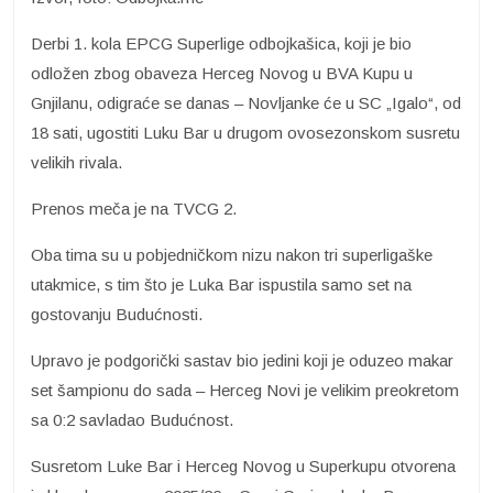
Derbi 1. kola EPCG Superlige odbojkašica, koji je bio
odložen zbog obaveza Herceg Novog u BVA Kupu u
Gnjilanu, odigraće se danas – Novljanke će u SC „Igalo“, od
18 sati, ugostiti Luku Bar u drugom ovosezonskom susretu
velikih rivala.
Prenos meča je na TVCG 2.
Oba tima su u pobjedničkom nizu nakon tri superligaške
utakmice, s tim što je Luka Bar ispustila samo set na
gostovanju Budućnosti.
Upravo je podgorički sastav bio jedini koji je oduzeo makar
set šampionu do sada – Herceg Novi je velikim preokretom
sa 0:2 savladao Budućnost.
Susretom Luke Bar i Herceg Novog u Superkupu otvorena