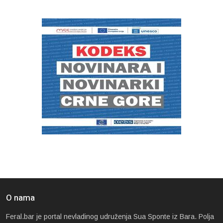
O nama
Feral.bar je portal nevladinog udruženja Sua Sponte iz Bara. Polja