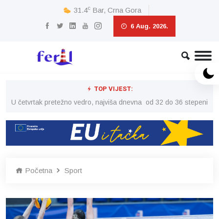
c
31.4
Bar, Crna Gora
6 Aug. 2026.
TOP VIJEST:
peni
U četvrtak pretežno vedro, najviša dnevna od 32 do 36 stepeni
U č
Početna
Sport