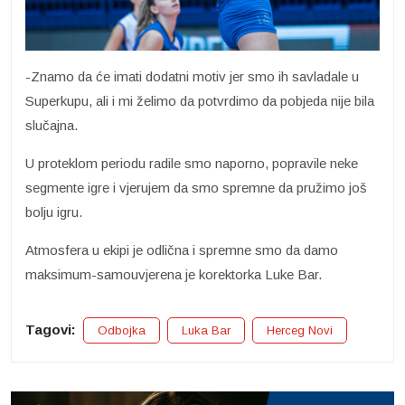
-Znamo da će imati dodatni motiv jer smo ih savladale u
Superkupu, ali i mi želimo da potvrdimo da pobjeda nije bila
slučajna.
U proteklom periodu radile smo naporno, popravile neke
segmente igre i vjerujem da smo spremne da pružimo još
bolju igru.
Atmosfera u ekipi je odlična i spremne smo da damo
maksimum-samouvjerena je korektorka Luke Bar.
Tagovi:
Odbojka
Luka Bar
Herceg Novi