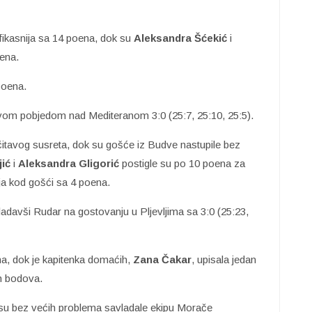
fikasnija sa 14 poena, dok su
Aleksandra Šćekić
i
ena.
poena.
jivom pobjedom nad Mediteranom 3:0 (25:7, 25:10, 25:5).
itavog susreta, dok su gošće iz Budve nastupile bez
jić
i
Aleksandra Gligorić
postigle su po 10 poena za
ija kod gošći sa 4 poena.
ladavši Rudar na gostovanju u Pljevljima sa 3:0 (25:23,
na, dok je kapitenka domaćih,
Zana Čakar
, upisala jedan
ih bodova.
 su bez većih problema savladale ekipu Morače