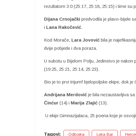
rezultatom 3:0 (25:17, 25:18, 25:15) i time su 
Dijana Crnojački
predvodila je plavo-bijele 
i
Lana Rakočević
.
Kod Morače,
Lara Jovović
bila je najefikasn
dvije pobjede i dva poraza.
U subotu u Bijelom Polju, Jedinstvo je nakon p
(19:25, 25:21, 25:14, 25:23).
Bio je to prvi trijumf bjelopoljske ekipe, dok j
Andrijana Merdović
je bila nezaustavljiva sa
Ćinćur
(14) i
Marija Zlajić
(13).
U ekipi Gimnazijalaca, 25 poena koje je osvoj
Tagovi:
Odbojka
Luka Bar
Herce