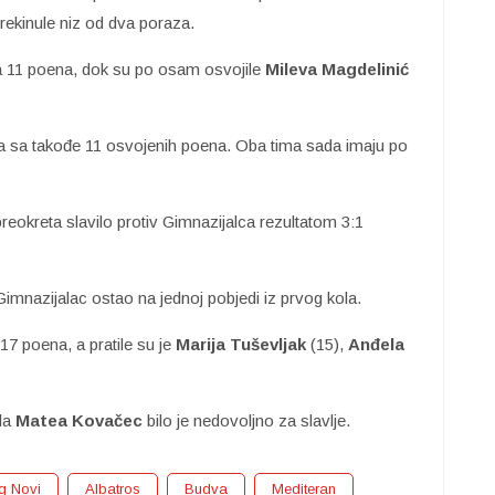
prekinule niz od dva poraza.
sa 11 poena, dok su po osam osvojile
Mileva
Magdelinić
ija sa takođe 11 osvojenih poena. Oba tima sada imaju po
reokreta slavilo protiv Gimnazijalca rezultatom 3:1
e Gimnazijalac ostao na jednoj pobjedi iz prvog kola.
 17 poena, a pratile su je
Marija Tuševljak
(15),
Anđela
ila
Matea Kovačec
bilo je nedovoljno za slavlje.
g Novi
Albatros
Budva
Mediteran