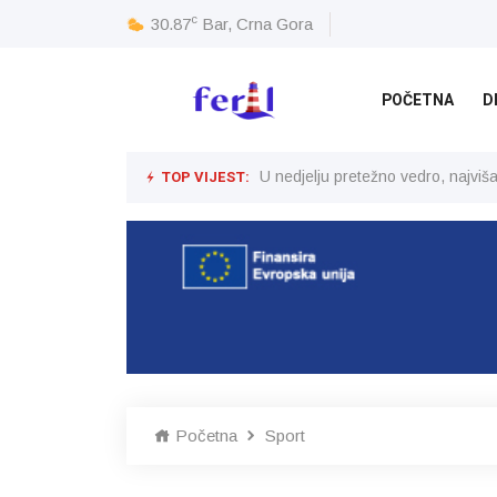
c
30.87
Bar, Crna Gora
POČETNA
D
TOP VIJEST:
U nedjelju pretežno vedro, najvi
Početna
Sport