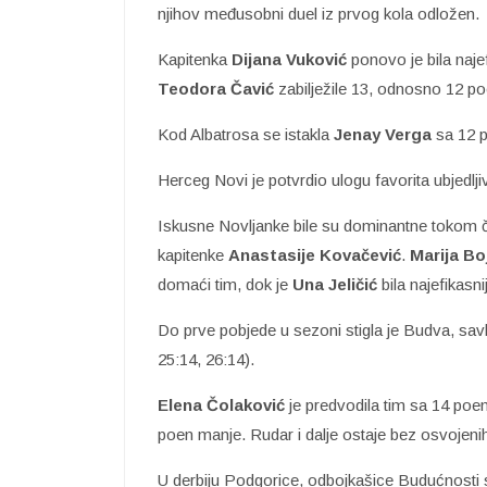
njihov međusobni duel iz prvog kola odložen.
Kapitenka
Dijana Vuković
ponovo je bila naje
Teodora Čavić
zabilježile 13, odnosno 12 po
Kod Albatrosa se istakla
Jenay Verga
sa 12 
Herceg Novi je potvrdio ulogu favorita ubjedl
Iskusne Novljanke bile su dominantne tokom č
kapitenke
Anastasije Kovačević
.
Marija Bo
domaći tim, dok je
Una Jeličić
bila najefikasn
Do prve pobjede u sezoni stigla je Budva, sav
25:14, 26:14).
Elena Čolaković
je predvodila tim sa 14 poe
poen manje. Rudar i dalje ostaje bez osvojen
U derbiju Podgorice, odbojkašice Budućnosti