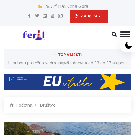
c
29.77
Bar, Crna Gora
7 Aug. 2026.
TOP VIJEST:
eni
U subotu pretežno vedro, najviša dnevna od 33 do 37 stepeni
U 
Početna
Društvo