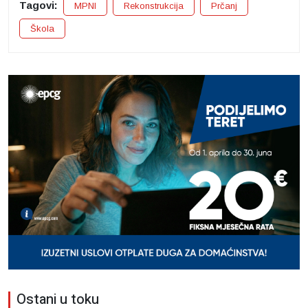
Tagovi:
MPNI
Rekonstrukcija
Prčanj
Škola
Ostani u toku