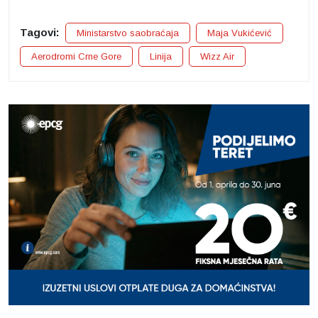
Tagovi:
Ministarstvo saobraćaja
Maja Vukićević
Aerodromi Crne Gore
Linija
Wizz Air