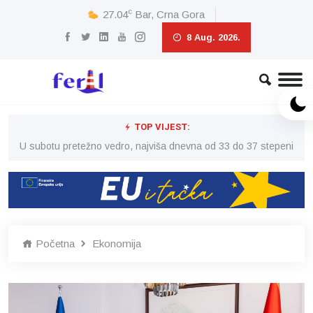
c
27.04
Bar, Crna Gora
8 Aug. 2026.
TOP VIJEST:
eni
U subotu pretežno vedro, najviša dnevna od 33 do 37 stepeni
U 
Početna
Ekonomija