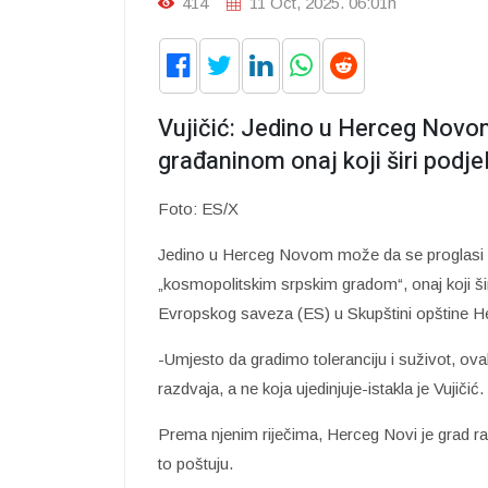
414
11 Oct, 2025. 06:01h
Vujičić: Jedino u Herceg Novo
građaninom onaj koji širi podje
Foto: ES/X
Jedino u Herceg Novom može da se proglasi 
„kosmopolitskim srpskim gradom“, onaj koji šir
Evropskog saveza (ES) u Skupštini opštine 
-Umjesto da gradimo toleranciju i suživot, ovak
razdvaja, a ne koja ujedinjuje-istakla je Vujičić.
Prema njenim riječima, Herceg Novi je grad raz
to poštuju.