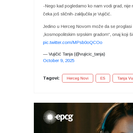
-Nego kad pogledamo ko nam vodi grad, nije n
čeka još sličnih-zaključila je Vujičić.
Jedino u Herceg Novom može da se proglasi 
„kosmopolitskim srpskim gradom“, onaj koji šir
pic.twitter.com/MPsb0oQCOo
— Vujičić Tanja (@vujicic_tanja)
October 9, 2025
Tagovi:
Herceg Novi
ES
Tanja Vuj