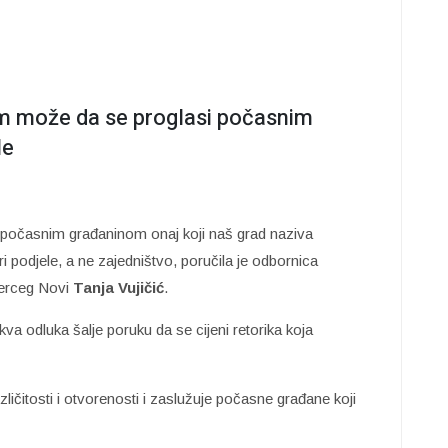
m može da se proglasi počasnim
le
počasnim građaninom onaj koji naš grad naziva
i podjele, a ne zajedništvo, poručila je odbornica
Herceg Novi
Tanja Vujičić
.
va odluka šalje poruku da se cijeni retorika koja
ličitosti i otvorenosti i zaslužuje počasne građane koji