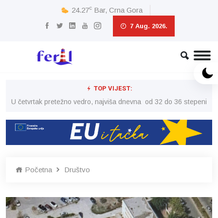
c
24.27
Bar, Crna Gora
7 Aug. 2026.
TOP VIJEST:
peni
U četvrtak pretežno vedro, najviša dnevna od 32 do 36 stepeni
U č
Početna
Društvo