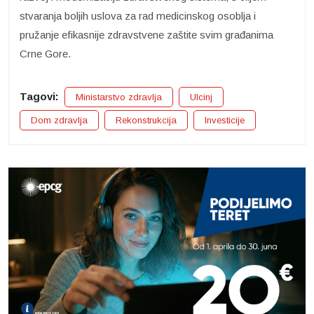
stvaranja boljih uslova za rad medicinskog osoblja i
pružanje efikasnije zdravstvene zaštite svim građanima
Crne Gore.
Tagovi:
Ministarstvo zdravlja
Ulcinj
Dom zdravlja
Rekonstrukcija
Investicije