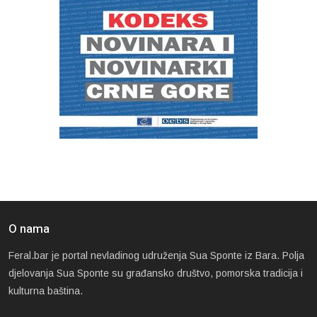
O nama
Feral.bar je portal nevladinog udruženja Sua Sponte iz Bara. Polja
djelovanja Sua Sponte su građansko društvo, pomorska tradicija i
kulturna baština.