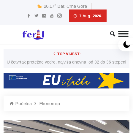
c
26.17
Bar, Crna Gora
7 Aug. 2026.
TOP VIJEST:
peni
U četvrtak pretežno vedro, najviša dnevna od 32 do 36 stepeni
U č
Početna
Ekonomija