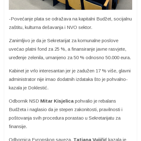
-Povećanje plata se odražava na kapitalni Budžet, socijalnu
zaštitu, kulturna dešavanja i NVO sektor.
Zanimljivo je da je Sekretarijat za komunalne poslove
uvećao platni fond za 25 %, a finansiranje javne rasvjete,
uređenje zelenila, umanjeno za 50 % odnosno 50.000 eura.
Kabinet je vrlo interesantan jer je zadužen 17 % više, glavni
administrator nije imao dodatnih izdataka što je pohvalno-
kazala je Doklestić.
Odbornik NSD
Mitar Kisjelica
pohvalio je rebalans
Budžeta i naglasio da je stepen zakonitosti, pravilnosti i
poštovanja svih procedura porastao u Sekretarijatu za
finansije.
Odbornica Evropskog saveza,
Tatjana Vujičić
kazala je