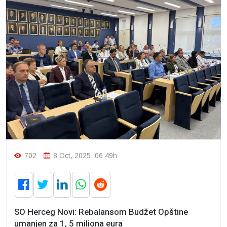
702
8 Oct, 2025. 06:49h
SO Herceg Novi: Rebalansom Budžet Opštine
umanjen za 1, 5 miliona eura