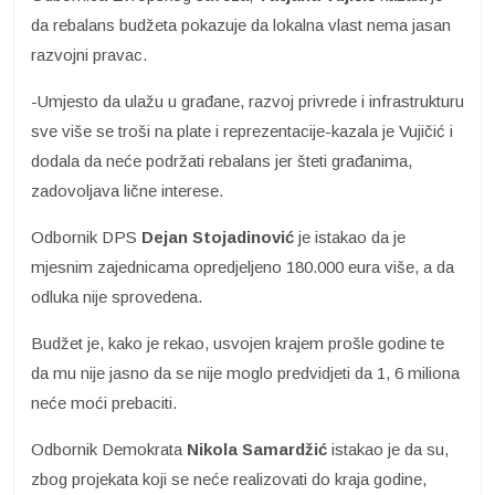
da rebalans budžeta pokazuje da lokalna vlast nema jasan
razvojni pravac.
-Umjesto da ulažu u građane, razvoj privrede i infrastrukturu
sve više se troši na plate i reprezentacije-kazala je Vujičić i
dodala da neće podržati rebalans jer šteti građanima,
zadovoljava lične interese.
Odbornik DPS
Dejan Stojadinović
je istakao da je
mjesnim zajednicama opredjeljeno 180.000 eura više, a da
odluka nije sprovedena.
Budžet je, kako je rekao, usvojen krajem prošle godine te
da mu nije jasno da se nije moglo predvidjeti da 1, 6 miliona
neće moći prebaciti.
Odbornik Demokrata
Nikola Samardžić
istakao je da su,
zbog projekata koji se neće realizovati do kraja godine,