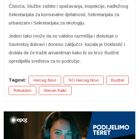
Čistoća, Službe zaštite i spašavanja, inspekcije, nadležnog
Sekretarijata za komunalne djelatnosti, Sekretarijata za
urbanizam i Sekretarijata za ekologiju.
Jedino tako može da se validno razmišlja i diskutuje o
Savinskoj dubravi i donesu zaključci- kazala je Doklestić i
dodala da će tražiti amandman kako bi se kroz Budžet
opredijelila sredstva za to područje.
Tagovi:
Herceg Novi
SO Herceg Novi
Budžet
Rebalans
Stevan Katić