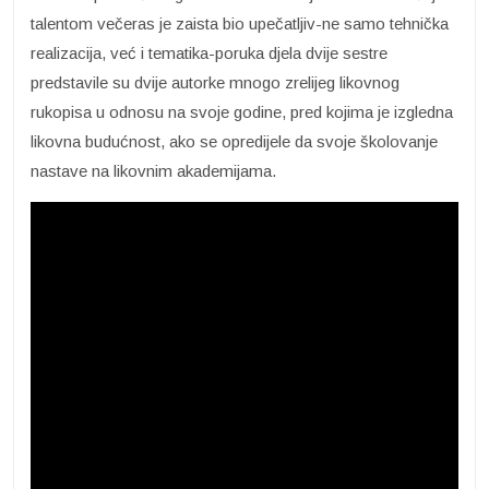
talentom večeras je zaista bio upečatljiv-ne samo tehnička
realizacija, već i tematika-poruka djela dvije sestre
predstavile su dvije autorke mnogo zrelijeg likovnog
rukopisa u odnosu na svoje godine, pred kojima je izgledna
likovna budućnost, ako se opredijele da svoje školovanje
nastave na likovnim akademijama.