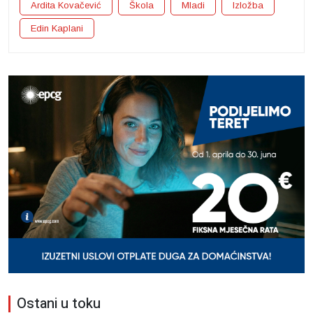
Ardita Kovačević
Škola
Mladi
Izložba
Edin Kaplani
Ostani u toku