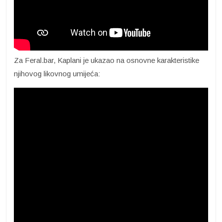
Za Feral.bar, Kaplani je ukazao na osnovne karakteristike
njihovog likovnog umijeća: