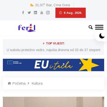
c
31.97
Bar, Crna Gora
8 Aug. 2026.
TOP VIJEST:
eni
U subotu pretežno vedro, najviša dnevna od 33 do 37 stepeni
U 
Početna
Kultura