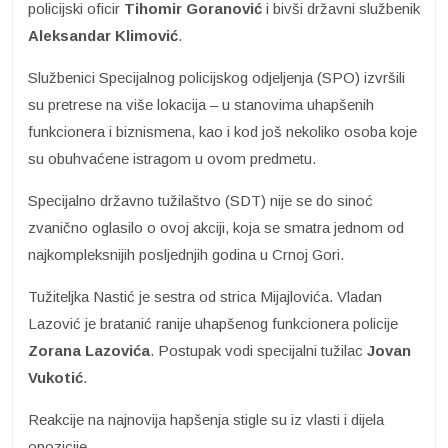
policijski oficir
Tihomir Goranović
i bivši državni službenik
Aleksandar Klimović
.
Službenici Specijalnog policijskog odjeljenja (SPO) izvršili
su pretrese na više lokacija – u stanovima uhapšenih
funkcionera i biznismena, kao i kod još nekoliko osoba koje
su obuhvaćene istragom u ovom predmetu.
Specijalno državno tužilaštvo (SDT) nije se do sinoć
zvanično oglasilo o ovoj akciji, koja se smatra jednom od
najkompleksnijih posljednjih godina u Crnoj Gori.
Tužiteljka Nastić je sestra od strica Mijajlovića. Vladan
Lazović je bratanić ranije uhapšenog funkcionera policije
Zorana Lazovića
. Postupak vodi specijalni tužilac
Jovan
Vukotić
.
Reakcije na najnovija hapšenja stigle su iz vlasti i dijela
opozicije.