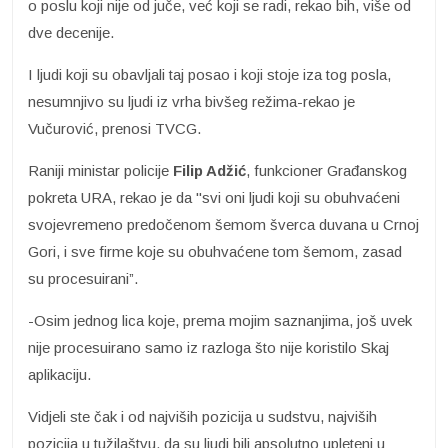
o poslu koji nije od juče, već koji se radi, rekao bih, više od
dve decenije.
I ljudi koji su obavljali taj posao i koji stoje iza tog posla,
nesumnjivo su ljudi iz vrha bivšeg režima-rekao je
Vučurović, prenosi TVCG.
Raniji ministar policije
Filip Adžić
, funkcioner Građanskog
pokreta URA, rekao je da "svi oni ljudi koji su obuhvaćeni
svojevremeno predočenom šemom šverca duvana u Crnoj
Gori, i sve firme koje su obuhvaćene tom šemom, zasad
su procesuirani”.
-Osim jednog lica koje, prema mojim saznanjima, još uvek
nije procesuirano samo iz razloga što nije koristilo Skaj
aplikaciju.
Vidjeli ste čak i od najviših pozicija u sudstvu, najviših
pozicija u tužilaštvu, da su ljudi bili apsolutno upleteni u