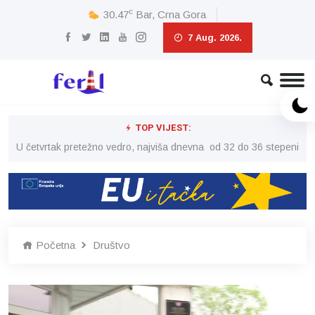
c
30.47
Bar, Crna Gora
7 Aug. 2026.
TOP VIJEST:
peni
U četvrtak pretežno vedro, najviša dnevna od 32 do 36 stepeni
U č
Početna
Društvo