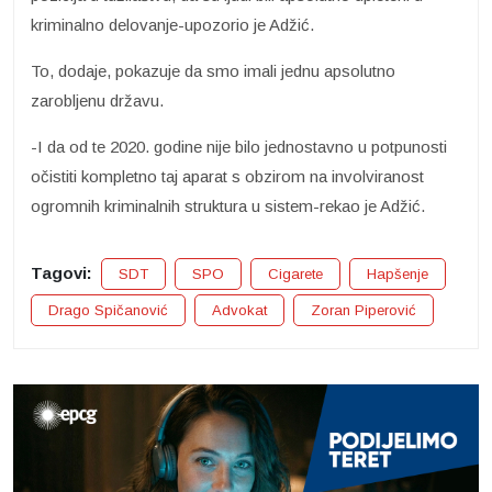
kriminalno delovanje-upozorio je Adžić.
To, dodaje, pokazuje da smo imali jednu apsolutno
zarobljenu državu.
-I da od te 2020. godine nije bilo jednostavno u potpunosti
očistiti kompletno taj aparat s obzirom na involviranost
ogromnih kriminalnih struktura u sistem-rekao je Adžić.
Tagovi:
SDT
SPO
Cigarete
Hapšenje
Drago Spičanović
Advokat
Zoran Piperović