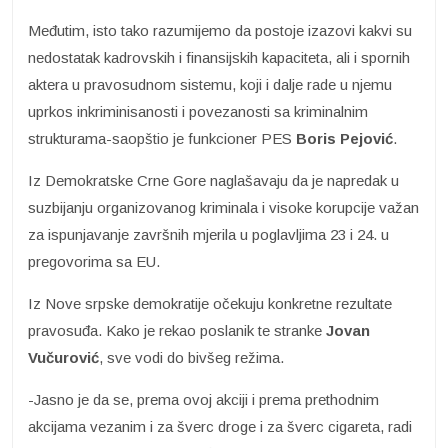
Međutim, isto tako razumijemo da postoje izazovi kakvi su
nedostatak kadrovskih i finansijskih kapaciteta, ali i spornih
aktera u pravosudnom sistemu, koji i dalje rade u njemu
uprkos inkriminisanosti i povezanosti sa kriminalnim
strukturama-saopštio je funkcioner PES
Boris Pejović
.
Iz Demokratske Crne Gore naglašavaju da je napredak u
suzbijanju organizovanog kriminala i visoke korupcije važan
za ispunjavanje završnih mjerila u poglavljima 23 i 24. u
pregovorima sa EU.
Iz Nove srpske demokratije očekuju konkretne rezultate
pravosuđa. Kako je rekao poslanik te stranke
Jovan
Vučurović
, sve vodi do bivšeg režima.
-Jasno je da se, prema ovoj akciji i prema prethodnim
akcijama vezanim i za šverc droge i za šverc cigareta, radi