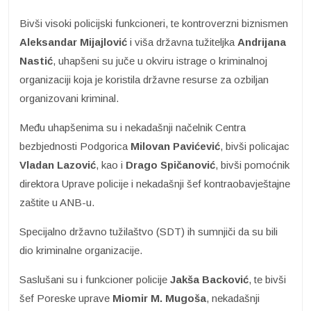
Bivši visoki policijski funkcioneri, te kontroverzni biznismen
Aleksandar Mijajlović
i viša državna tužiteljka
Andrijana
Nastić
, uhapšeni su juče u okviru istrage o kriminalnoj
organizaciji koja je koristila državne resurse za ozbiljan
organizovani kriminal.
Među uhapšenima su i nekadašnji načelnik Centra
bezbjednosti Podgorica
Milovan
Pavićević
, bivši policajac
Vladan Lazović
, kao i
Drago Spičanović
, bivši pomoćnik
direktora Uprave policije i nekadašnji šef kontraobavještajne
zaštite u ANB-u.
Specijalno državno tužilaštvo (SDT) ih sumnjiči da su bili
dio kriminalne organizacije.
Saslušani su i funkcioner policije
Jakša Backović
, te bivši
šef Poreske uprave
Miomir
M. Mugoša
, nekadašnji