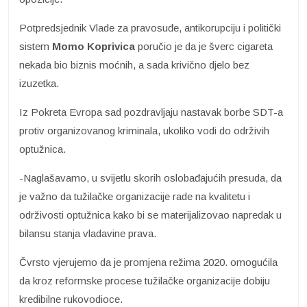
Potpredsjednik Vlade za pravosuđe, antikorupciju i politički
sistem
Momo Koprivica
poručio je da je šverc cigareta
nekada bio biznis moćnih, a sada krivično djelo bez
izuzetka.
Iz Pokreta Evropa sad pozdravljaju nastavak borbe SDT-a
protiv organizovanog kriminala, ukoliko vodi do održivih
optužnica.
-Naglašavamo, u svijetlu skorih oslobađajućih presuda, da
je važno da tužilačke organizacije rade na kvalitetu i
održivosti optužnica kako bi se materijalizovao napredak u
bilansu stanja vladavine prava.
Čvrsto vjerujemo da je promjena režima 2020. omogućila
da kroz reformske procese tužilačke organizacije dobiju
kredibilne rukovodioce.