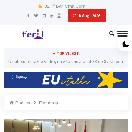
c
32.4
Bar, Crna Gora
8 Aug. 2026.
TOP VIJEST:
eni
U subotu pretežno vedro, najviša dnevna od 33 do 37 stepeni
U 
Početna
Ekonomija