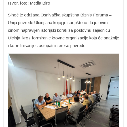
Izvor, foto: Media Biro
Sinoć je održana Osnivačka skupština Biznis Foruma –
Unija privrede Ulcinj ana kojoj je saopšteno da je ovim
činom napravljen istorijski korak za poslovnu zajednicu
Ulcinja, kroz formiranje krovne organizacije koja će snažnije
i koordinisanije zastupati interese privrede.