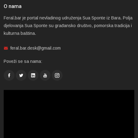
O nama
Feral.bar je portal nevladinog udruženja Sua Sponte iz Bara. Polja
djelovanja Sua Sponte su građansko društvo, pomorska tradicija i
kulturna baština.
feral.bar.desk@gmail.com
Poveži se sa nama: