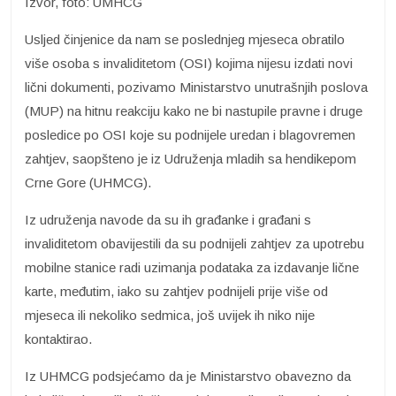
Izvor, foto: UMHCG
Usljed činjenice da nam se poslednjeg mjeseca obratilo
više osoba s invaliditetom (OSI) kojima nijesu izdati novi
lični dokumenti, pozivamo Ministarstvo unutrašnjih poslova
(MUP) na hitnu reakciju kako ne bi nastupile pravne i druge
posledice po OSI koje su podnijele uredan i blagovremen
zahtjev, saopšteno je iz Udruženja mladih sa hendikepom
Crne Gore (UHMCG).
Iz udruženja navode da su ih građanke i građani s
invaliditetom obavijestili da su podnijeli zahtjev za upotrebu
mobilne stanice radi uzimanja podataka za izdavanje lične
karte, međutim, iako su zahtjev podnijeli prije više od
mjeseca ili nekoliko sedmica, još uvijek ih niko nije
kontaktirao.
Iz UHMCG podsjećamo da je Ministarstvo obavezno da