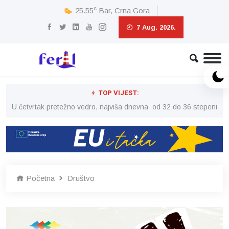
c
25.55
Bar, Crna Gora
7 Aug. 2026.
TOP VIJEST:
peni
U četvrtak pretežno vedro, najviša dnevna od 32 do 36 stepeni
U č
Početna
Društvo