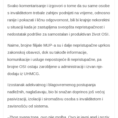
Svako komentarisanje i izgovori o tome da su same osobe
s invaliditetom trebale zahtjev podnijeti na vrijeme, odnosno
ranije i pokazati i ličnu odgovornost, bili bi krajnje nekorektni
u situaciji kada je zastupljena sveopšta nepristupačnost i
nedostatak podrške za samostalan i produktivan život OSI.
Naime, brojne filijale MUP-a su i dalje nepristupačne uprkos
zakonskoj obavezi, dok su takođe informacije,
komunikacije i usluge nepostojeće ili nepristupačne, pa
brojne OSI ostaju zarobljene u administraciji i izvan nje-
dodaju iz UHMCG.
Izostanak adekvatnog i blagovremenog postupanja
nadležnih, naglašavaju, bio bi snažan doprinos još većoj
pasivizaciji, izolaciji i siromaštvu osoba s invaliditetom i
zavisnošću od sistema.
-Zbog svega toga, ovo nije molba. Ovo je javni apel i poziv