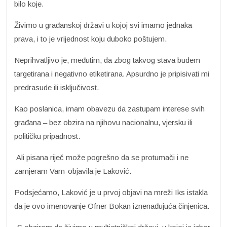
bilo koje.
Živimo u građanskoj državi u kojoj svi imamo jednaka
prava, i to je vrijednost koju duboko poštujem.
Neprihvatljivo je, međutim, da zbog takvog stava budem
targetirana i negativno etiketirana. Apsurdno je pripisivati mi
predrasude ili isključivost.
Kao poslanica, imam obavezu da zastupam interese svih
građana – bez obzira na njihovu nacionalnu, vjersku ili
političku pripadnost.
Ali pisana riječ može pogrešno da se protumači i ne
zamjeram Vam-objavila je Laković.
Podsjećamo, Laković je u prvoj objavi na mreži Iks istakla
da je ovo imenovanje Ofner Bokan iznenađujuća činjenica.