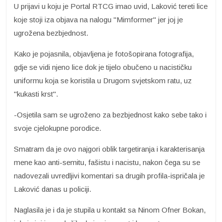
U prijavi u koju je Portal RTCG imao uvid, Laković tereti lice
koje stoji iza objava na nalogu "Mimformer" jer joj je
ugrožena bezbjednost.
Kako je pojasnila, objavljena je fotošopirana fotografija,
gdje se vidi njeno lice dok je tijelo obučeno u nacističku
uniformu koja se koristila u Drugom svjetskom ratu, uz
"kukasti krst".
-Osjetila sam se ugroženo za bezbjednost kako sebe tako i
svoje cjelokupne porodice.
Smatram da je ovo najgori oblik targetiranja i karakterisanja
mene kao anti-semitu, fašistu i nacistu, nakon čega su se
nadovezali uvredljivi komentari sa drugih profila-ispričala je
Laković danas u policiji.
Naglasila je i da je stupila u kontakt sa Ninom Ofner Bokan,