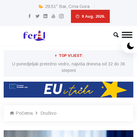
c
29.51
Bar, Crna Gora
9 Aug. 2026.
TOP VIJEST:
6
U ponedjeljak pretežno vedro, najviša dnevna od 32 do 36
stepeni
Početna
Društvo