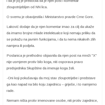
i da je joj je predočila da je njen post i komentar
zloupotrijebljen od NN lica.
O svemu je obavijestila i Ministarstvo pravde Crne Gore.
Laković dodaje da je njen komentar imao za cilj da ukaže
da imamo brojne mlade intelektualce koji nemaju priliku da
se pokažu na javnim funkcijama, i da tu nema nikakvih zlih
namjera ili podjela.
Poslanica je prethodno objasnila da njen post na mreži "X"
nije usmjeren protiv bilo koga, niti osporava pravo
predsjednika Skupštine da imenuje koga želi.
-Oni koji pokušavaju da moj stav zloupotrijebe i predstave
ga kao napad na bilo koju zajednicu – griješe, i to namjerno
rade.
Nemam ništa protiv imenovane osobe, niti protiv zajednice,