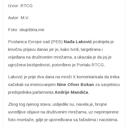
Izvor: RTCG
Autor: M.V.
Foto: skupština.me
Poslanica Evrope sad (PES)
Nađa Laković
podnijela je
krivičnu prijavu danas jer je, kako tvrdi, targetirana i
vrijeđana na društvenim mrežama, a ukazala je da joj je
ugrožena bezbjednost, potvrđeno je Portalu RTCG.
Laković je prije dva dana na mreži X komentarisala da treba
sačekati sa imenovanjem
Nine Ofner Bokan
za savjetnicu
predsjednika parlamenta
Andrije Mandića
.
Zbog tog njenog stava, uslijedile su, navela je, brojne
uvredljive objave na društvenim mrežama, uz neprimjerene
foto montaže, gdje je upoređivana sa fašistima i nacistima.