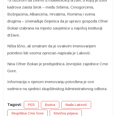
-S obzirom da živimo u multietničkoj državi, u kojoj je izbor
kadrova zaista širok – među Srbima, Crnogorcima,
Bošnjacima, Albancima, Hrvatima, Romima i svima
drugima – iznenađuje činjenica da je upravo gospođa Ofner
Bokan izabrana na mjesto savjetnice u najvišoj instituciji
države.
Ništa lično, ali smatram da je ovakvim imenovanjem
potrebno biti veoma oprezan-napisala je Laković.
Nina Ofner Bokan je predsjednica Jevrejske zajednice Crne
Gore.
Informacija o njenom imenovanju potvrđena je ove
sedmice na sjednici skupštinskog Administrativnog odbora.
Tagovi:
PES
Budva
Nađa Laković
Skupština Crne Gore
Krivična prijava