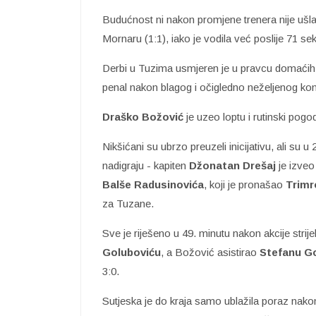
Budućnost ni nakon promjene trenera nije ušla 
Mornaru (1:1), iako je vodila već poslije 71 se
Derbi u Tuzima usmjeren je u pravcu domaćih 
penal nakon blagog i očigledno neželjenog ko
Draško Božović
je uzeo loptu i rutinski pogo
Nikšićani su ubrzo preuzeli inicijativu, ali su u
nadigraju - kapiten
Džonatan Drešaj
je izveo
Balše Radusinovića
, koji je pronašao
Trimr
za Tuzane.
Sve je riješeno u 49. minutu nakon akcije strij
Goluboviću
, a Božović asistirao
Stefanu G
3:0.
Sutjeska je do kraja samo ublažila poraz nako