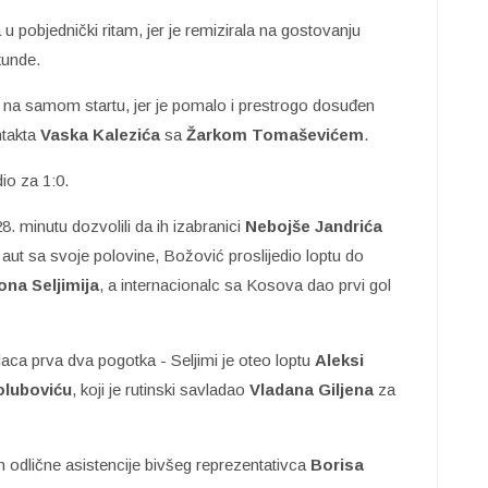
u pobjednički ritam, jer je remizirala na gostovanju
kunde.
na samom startu, jer je pomalo i prestrogo dosuđen
ntakta
Vaska Kalezića
sa
Žarkom Tomaševićem
.
dio za 1:0.
 28. minutu dozvolili da ih izabranici
Nebojše
Jandrića
 aut sa svoje polovine, Božović proslijedio loptu do
ona Seljimija
, a internacionalc sa Kosova dao prvi gol
elaca prva dva pogotka - Seljimi je oteo loptu
Aleksi
oluboviću
, koji je rutinski savladao
Vladana Giljena
za
n odlične asistencije bivšeg reprezentativca
Borisa