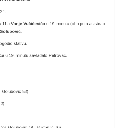
2:1.
 11. i
Vanje Vučićevića
u 19. minutu (oba puta asistirao
Golubović
.
godio stativu.
ća
u 19. minutu savladalo Petrovac.
 - Golubović 83)
52)
i 28, Golubović 49 - Vukčević 70)