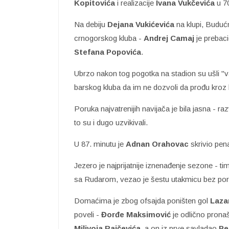
Kopitovića
i realizacije
Ivana Vukčevića
u 70
Na debiju
Dejana Vukićevića
na klupi, Buduć
crnogorskog kluba -
Andrej Camaj
je prebac
Stefana Popovića
.
Ubrzo nakon tog pogotka na stadion su ušli "varv
barskog kluba da im ne dozvoli da prođu kroz 
Poruka najvatrenijih navijača je bila jasna - ra
to su i dugo uzvikivali.
U 87. minutu je
Adnan Orahovac
skrivio pen
Jezero je najprijatnije iznenađenje sezone - ti
sa Rudarom, vezao je šestu utakmicu bez pora
Domaćima je zbog ofsajda poništen gol
Laza
poveli -
Đorđe Maksimović
je odlično pron
Milivoja Raičevića
, a on iz prve savladao
Pe