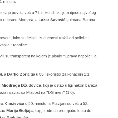
. minutu.
nost je povela već u 71. sekundi akcijom djece najvećeg
io odbranu Mornara, a
Lazar Savović
golmana Barana
ari", iako su čelnici Budućnosti tražili od policije i
kapije "Topolice".
zvili su transparent na kojem je pisalo "Uprava napolje", a
al, a
Darko Zorić
ga u 88. iskoristio za konačnih 1:1.
m
Miodraga Džudovića
, koji je ostao u ligi nakon baraža
za i savladao Mladost na "DG areni" (1:0).
ra Kneževića
u 50. minutu, a Plavljani su već u 52.
ašao
Marija Đoljaja
, koji je odmah proslijedio loptu do
tra Radulovića
.