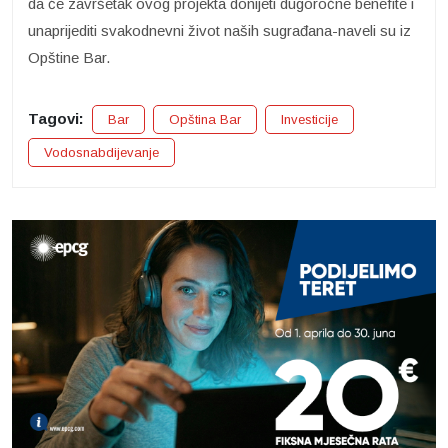
da će završetak ovog projekta donijeti dugoročne benefite i
unaprijediti svakodnevni život naših sugrađana-naveli su iz
Opštine Bar.
Tagovi:
Bar
Opština Bar
Investicije
Vodosnabdijevanje