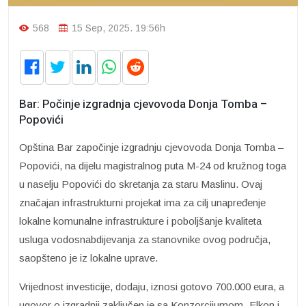
568
15 Sep, 2025. 19:56h
Bar: Počinje izgradnja cjevovoda Donja Tomba –
Popovići
Opština Bar započinje izgradnju cjevovoda Donja Tomba –
Popovići, na dijelu magistralnog puta M-24 od kružnog toga
u naselju Popovići do skretanja za staru Maslinu. Ovaj
značajan infrastrukturni projekat ima za cilj unapređenje
lokalne komunalne infrastrukture i poboljšanje kvaliteta
usluga vodosnabdijevanja za stanovnike ovog područja,
saopšteno je iz lokalne uprave.
Vrijednost investicije, dodaju, iznosi gotovo 700.000 eura, a
ugovor o izgradnji zaključen je sa Konzorcijumom „Elkon i