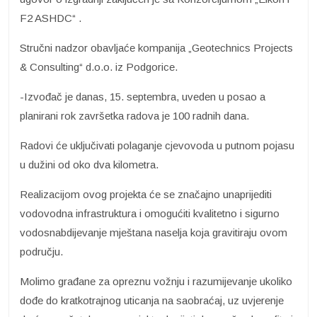
F2 ASHDC“ .
Stručni nadzor obavljaće kompanija „Geotechnics Projects
& Consulting“ d.o.o. iz Podgorice.
-Izvođač je danas, 15. septembra, uveden u posao a
planirani rok završetka radova je 100 radnih dana.
Radovi će uključivati polaganje cjevovoda u putnom pojasu
u dužini od oko dva kilometra.
Realizacijom ovog projekta će se značajno unaprijediti
vodovodna infrastruktura i omogućiti kvalitetno i sigurno
vodosnabdijevanje mještana naselja koja gravitiraju ovom
području.
Molimo građane za opreznu vožnju i razumijevanje ukoliko
dođe do kratkotrajnog uticanja na saobraćaj, uz uvjerenje