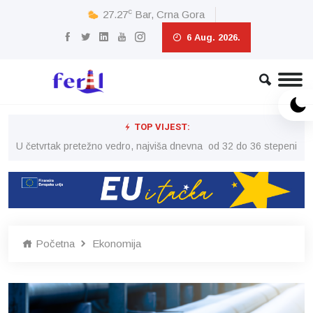
c
27.27
Bar, Crna Gora
6 Aug. 2026.
TOP VIJEST:
peni
U četvrtak pretežno vedro, najviša dnevna od 32 do 36 stepeni
U č
Početna
Ekonomija