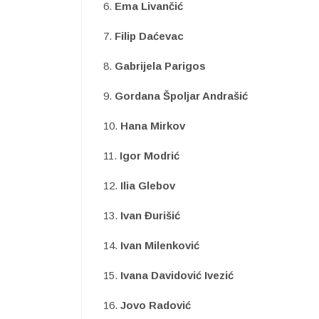
6.
Ema Livančić
7.
Filip Daćevac
8.
Gabrijela Parigos
9.
Gordana Špoljar Andrašić
10.
Hana Mirkov
11.
Igor Modrić
12.
Ilia Glebov
13.
Ivan Đurišić
14.
Ivan Milenković
15.
Ivana Davidović Ivezić
16.
Jovo Radović