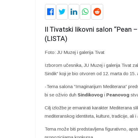
II Tivatski likovni salon “Pean
(LISTA)
Foto: JU Muzej i galerija Tivat
Izborom učesnika, JU Muzej i galerija Tivat zak
Sindik“ koji je bio otvoren od 12. marta do 15.
-Tema salona “Imaginarijum Mediterana“ predsta
bi se oživio duh
Sindikovog
i
Peanovog
stva
Cilj izložbe je emanirati karakter Mediterana s
mediteranskog identiteta, kulture, tradicije, ali i
Tema može biti predstavljena figurativno, apst
propozicijama konkursa.