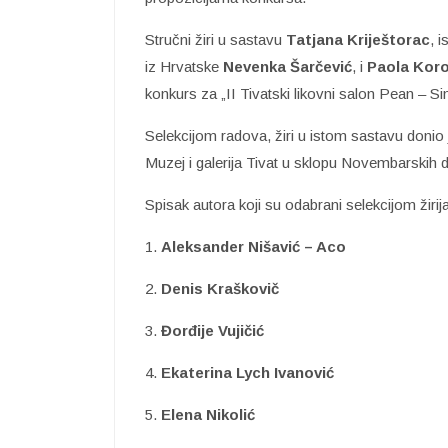
Stručni žiri u sastavu
Tatjana Kriještorac
, 
iz Hrvatske
Nevenka Šarčević
, i
Paola Kor
konkurs za „II Tivatski likovni salon Pean – Sind
Selekcijom radova, žiri u istom sastavu donio j
Muzej i galerija Tivat u sklopu Novembarskih d
Spisak autora koji su odabrani selekcijom žirija
1.
Aleksander Nišavić – Aco
2.
Denis Kraškovič
3.
Đorđije Vujičić
4.
Ekaterina Lych Ivanović
5.
Elena Nikolić