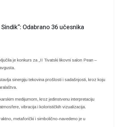
 – Sindik“: Odabrano 36 učesnika
ljučila je konkurs za „II Tivatski likovni salon Pean –
 avgusta.
vlja sinergiju tekovina prošlosti i sadašnjosti, kroz koju
ralaštva.
likarskim medijumom, kroz jedinstvenu interpretaciju
 atmosfere, vibracija i kolorističkih vizualizacija.
raktno, metaforički i simbolično-navedeno je u