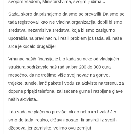
svojom Vladom, Ministarstvima, svojim ljudima...
Sada, skoro da priznajemo da smo se prevarili! Da smo se
tada registrovali kao Ne Vladina organizacija, dobili bi smo
sredstva, nezamisliva sredstva, koja bi smo zasigurno
upotrebila na pravi način, i rešili problem još tada, ali, naše
srce je kucalo drugačije!
Vrhunac naših finansija je bio kada su neke od vladajućih
struktura podržavale naš rad sa bar 200 do 300 eura
mesečno, da ne trošimo više svoj novac na gorivo,
trajekte, tunele, lanč pakete i vodu za aktiviste na terenu, za
dopune pripejd telefona, za isečene gume i razbijene glave
naših aktivista...
I da sada ne plačemo previše, ali do neba im hvala! Jer
smo do tada, realno, državni posao, finansirali iz svojih
džepova, jer zamislite, volimo ovu zemlju!