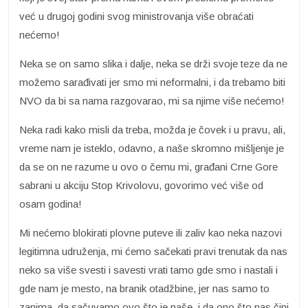
već u drugoj godini svog ministrovanja više obraćati
nećemo!
Neka se on samo slika i dalje, neka se drži svoje teze da ne
možemo sarađivati jer smo mi neformalni, i da trebamo biti
NVO da bi sa nama razgovarao, mi sa njime više nećemo!
Neka radi kako misli da treba, možda je čovek i u pravu, ali,
vreme nam je isteklo, odavno, a naše skromno mišljenje je
da se on ne razume u ovo o čemu mi, građani Crne Gore
sabrani u akciju Stop Krivolovu, govorimo već više od
osam godina!
Mi nećemo blokirati plovne puteve ili zaliv kao neka nazovi
legitimna udruženja, mi ćemo sačekati pravi trenutak da nas
neko sa više svesti i savesti vrati tamo gde smo i nastali i
gde nam je mesto, na branik otadžbine, jer nas samo to
zanima, da sačuvamo ovo što je naše, i da ono što nas čini