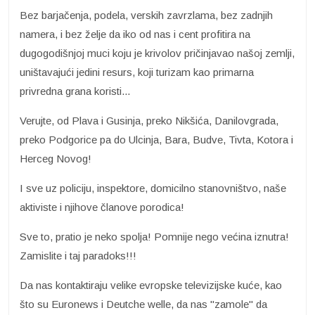
Bez barjačenja, podela, verskih zavrzlama, bez zadnjih
namera, i bez želje da iko od nas i cent profitira na
dugogodišnjoj muci koju je krivolov pričinjavao našoj zemlji,
uništavajući jedini resurs, koji turizam kao primarna
privredna grana koristi...
Verujte, od Plava i Gusinja, preko Nikšića, Danilovgrada,
preko Podgorice pa do Ulcinja, Bara, Budve, Tivta, Kotora i
Herceg Novog!
I sve uz policiju, inspektore, domicilno stanovništvo, naše
aktiviste i njihove članove porodica!
Sve to, pratio je neko spolja! Pomnije nego većina iznutra!
Zamislite i taj paradoks!!!
Da nas kontaktiraju velike evropske televizijske kuće, kao
što su Euronews i Deutche welle, da nas "zamole" da