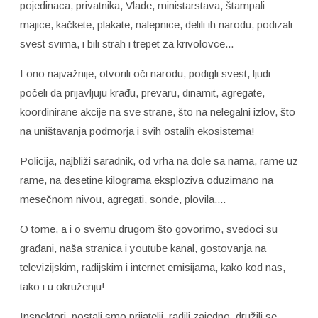
pojedinaca, privatnika, Vlade, ministarstava, štampali
majice, kačkete, plakate, nalepnice, delili ih narodu, podizali
svest svima, i bili strah i trepet za krivolovce...
I ono najvažnije, otvorili oči narodu, podigli svest, ljudi
počeli da prijavljuju krađu, prevaru, dinamit, agregate,
koordinirane akcije na sve strane, što na nelegalni izlov, što
na uništavanja podmorja i svih ostalih ekosistema!
Policija, najbliži saradnik, od vrha na dole sa nama, rame uz
rame, na desetine kilograma eksploziva oduzimano na
mesečnom nivou, agregati, sonde, plovila....
O tome, a i o svemu drugom što govorimo, svedoci su
građani, naša stranica i youtube kanal, gostovanja na
televizijskim, radijskim i internet emisijama, kako kod nas,
tako i u okruženju!
Inspektori, postali smo prijatelji, radili zajedno, družili se,