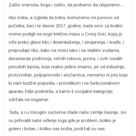
Zašto sramota, koga i zašto, da probamo da objasnimo...
Ako treba, a izgleda da treba, krenućemo mi ponovo od
početka, kao i te davne 2017. godine, kada smo za kratko
vreme podigli na noge kritičnu masu u Crnoj Gori, kojoj je
više preko glave bilo i dinamitašenja, i strujarenja, i krađe, i
preprodaje ribe, kako na moru tako i na slatkim vodama,
devastacije podmorja, rečnih tokova, jezera, i svih ostalih
prirodnih lepota, koje realno jedino imamo, jer od industrije,
proizvodnje, poljoprivrede i stočarstva, nemamo ni jotu koja
bi nam budžet popunila, i prevelikom i ne funkcionalnom
aparatu želje podmirila, a kamo li socijalne kategorije
održala na nogama!
Tada, a i u mnogim sazivima Vlade naše zemlje kasnije, svi
su prihvatili naše viđenje toga gde je problem, koliko je
golem i bolan, i koliko nas košta, podržali su nas.