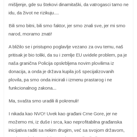
mišljenje, gde su štekovi dinamitaški, da vatrogasci tamo ne
idu, da život ne rizikuju....
Bili smo bitni, bili smo faktor, jer smo znali sve, jer mi smo
narod, moramo znati!
A bližilo se i pristupno poglavlje vezano za ovu temu, naš
pritisak je bio toliki, da su i zemlje EU uvidele problem, pa je
naša granična Policija opskrbljena novim plovilima iz
donacija, a onda je država kupila još specijalizovanih
plovila, pa smo onda inicirali i izmenu prastarog i ne
funkcionalnog zakona...
Ma, svašta smo uradili ili pokrenuli!
I nikada kao NVO! Uvek kao građani Crne Gore, jer ne
možemo mi, iz duše i srca, kao neprofitabilna građanska
inicijativa raditi sa nekim drugim, već sa svojom državom,