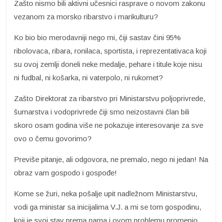
Zašto nismo bili aktivni učesnici rasprave o novom zakonu
vezanom za morsko ribarstvo i marikulturu?
Ko bio bio merodavniji nego mi, čiji sastav čini 95%
ribolovaca, ribara, ronilaca, sportista, i reprezentativaca koji
su ovoj zemlji doneli neke medalje, pehare i titule koje nisu
ni fudbal, ni košarka, ni vaterpolo, ni rukomet?
Zašto Direktorat za ribarstvo pri Ministarstvu poljoprivrede,
šumarstva i vodoprivrede čiji smo neizostavni član bili
skoro osam godina više ne pokazuje interesovanje za sve
ovo o čemu govorimo?
Previše pitanje, ali odgovora, ne premalo, nego ni jedan! Na
obraz vam gospodo i gospođe!
Kome se žuri, neka pošalje upit nadležnom Ministarstvu,
vodi ga ministar sa inicijalima V.J. a mi se tom gospodinu,
koji je svoj stav prema nama i ovom problemu promenio