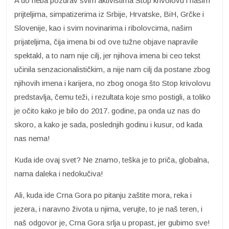
A do neba pozdrav svim aktivistima Stop krivolovu i našim
prijteljima, simpatizerima iz Srbije, Hrvatske, BiH, Grčke i
Slovenije, kao i svim novinarima i ribolovcima, našim
prijateljima, čija imena bi od ove tužne objave napravile
spektakl, a to nam nije cilj, jer njihova imena bi ceo tekst
učinila senzacionalističkim, a nije nam cilj da postane zbog
njihovih imena i karijera, no zbog onoga što Stop krivolovu
predstavlja, čemu teži, i rezultata koje smo postigli, a toliko
je očito kako je bilo do 2017. godine, pa onda uz nas do
skoro, a kako je sada, poslednjih godinu i kusur, od kada
nas nema!
Kuda ide ovaj svet? Ne znamo, teška je to priča, globalna,
nama daleka i nedokučiva!
Ali, kuda ide Crna Gora po pitanju zaštite mora, reka i
jezera, i naravno života u njima, verujte, to je naš teren, i
naš odgovor je, Crna Gora srlja u propast, jer gubimo sve!