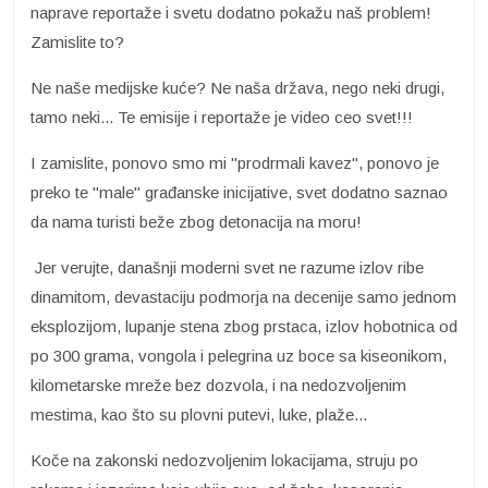
naprave reportaže i svetu dodatno pokažu naš problem!
Zamislite to?
Ne naše medijske kuće? Ne naša država, nego neki drugi,
tamo neki... Te emisije i reportaže je video ceo svet!!!
I zamislite, ponovo smo mi "prodrmali kavez", ponovo je
preko te "male" građanske inicijative, svet dodatno saznao
da nama turisti beže zbog detonacija na moru!
Jer verujte, današnji moderni svet ne razume izlov ribe
dinamitom, devastaciju podmorja na decenije samo jednom
eksplozijom, lupanje stena zbog prstaca, izlov hobotnica od
po 300 grama, vongola i pelegrina uz boce sa kiseonikom,
kilometarske mreže bez dozvola, i na nedozvoljenim
mestima, kao što su plovni putevi, luke, plaže...
Koče na zakonski nedozvoljenim lokacijama, struju po