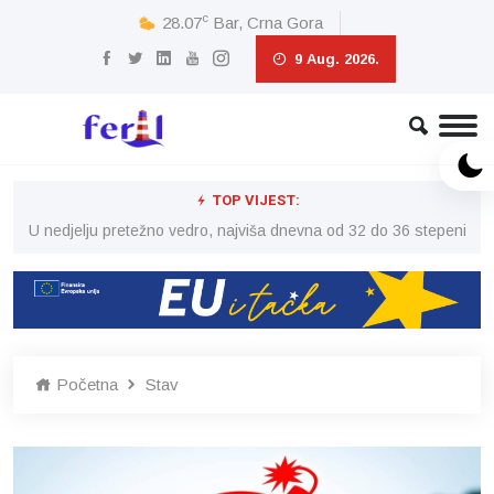
c
28.07
Bar, Crna Gora
9 Aug. 2026.
TOP VIJEST:
eni
U nedjelju pretežno vedro, najviša dnevna od 32 do 36 stepeni
U 
Početna
Stav