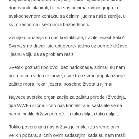
dogovarali, planirali, bili na sastancima radnih grupa, u
svakodnevnom kontaktu sa čelnim ljudima naše zemlje, u
svim resorima i sektorima bezbednosti...
Zemlje okruženja su nas kontaktirale, tražile recept-kako?
Svima smo davali iste odgovore- jedino uz pomoć države,
i jasnu volju da se problem reši!
Svetski poznati ribolovci, bez nadoknade, snimali su nam
promotivna videa i klipove, i sve to u svrhu popularizacije
zaštite mora, reka i jezera, posebno života u njima!
Najveće svetske organizacije za zaštitu prirode i životinja,
tipa WWF i slične, lično nas kontaktirale, sastajale se sa
nama, nudile državi pomoć.... i tako dalje, i tako dalje....
Toliko poverenja u nas država je imala i za vreme onih
velikih požara, sličnih ovim sadašnjim, kada su nam tražili