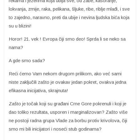
rekama i jezerima koja ubija sve, od žabe, kasoranje,
lokvanja, zmije, raka, pelikana, šljuke, ribe, riblje mlađi, i sve
to zajedno, naravno, preti da ubije i nevina ljudska bića koja
su u blizini!
Horor! 21. vek ! Evropa čiji smo deo! Sprda li se neko sa
nama?
A gde smo sada?
Reći ćemo Vam nekom drugom prilikom, ako već sami
niste zaključili zašto je ovakav jedan pokret, ovakva jedna
efikasna inicijativa, skrajnuta!
Zašto je točak koji su građani Crne Gore pokrenuli i koji je
dao toliko rezultata, usporen i marginalizovan? Zašto više
ne postoji radna grupa Vlade za borbu protiv krivolova, čiji
smo mi bili inicijatori i noseći stub godinama?