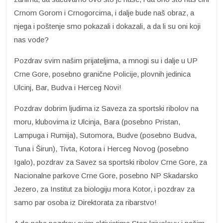
Crnom Gorom i Crnogorcima, i dalje bude naš obraz, a
njega i poštenje smo pokazali i dokazali, a da li su oni koji
nas vode?
Pozdrav svim našim prijateljima, a mnogi su i dalje u UP
Crne Gore, posebno granične Policije, plovnih jedinica
Ulcinj, Bar, Budva i Herceg Novi!
Pozdrav dobrim ljudima iz Saveza za sportski ribolov na
moru, klubovima iz Ulcinja, Bara (posebno Pristan,
Lampuga i Rumija), Sutomora, Budve (posebno Budva,
Tuna i Širun), Tivta, Kotora i Herceg Novog (posebno
Igalo), pozdrav za Savez sa sportski ribolov Crne Gore, za
Nacionalne parkove Crne Gore, posebno NP Skadarsko
Jezero, za Institut za biologiju mora Kotor, i pozdrav za
samo par osoba iz Direktorata za ribarstvo!