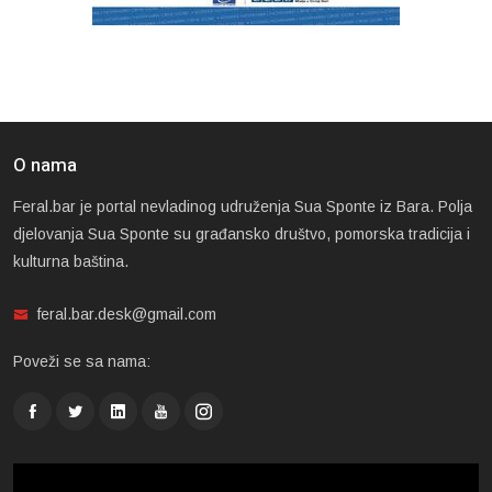
O nama
Feral.bar je portal nevladinog udruženja Sua Sponte iz Bara. Polja
djelovanja Sua Sponte su građansko društvo, pomorska tradicija i
kulturna baština.
feral.bar.desk@gmail.com
Poveži se sa nama: