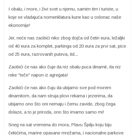
I obalu, i more, i živi svet u njemu, samim tim i turiste, u
koje se vladajuća nomenklatura kune kao u oslonac naše
ekonomije!
Jer, neće nas zaobići niko zbog dojča od četiri eura, ležaljki
od 40 eura za komplet, parkinga od 20 eura za prvi sat, pice
od 25 eura, razrovanih puteva, itd...
Zaobići će nas ako čuje da niz obalu puca dinamit, da niz
reke "teče" napon iz agregata!
Zaobići će nas ako čuju da ubijamo sve pod morem
dinamitom, da nam struja plovi rekama i jezerima, da
ubijamo ono što oni nemaju i čemu zavide, zbog čega
dolaze, a to je priroda, ono što imamo samo mi!
Sneg na sat vremena do mora, Plavu Špilju koju biju
čekićima, marine opasane mrežama, i nacionalne parkove