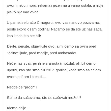
ovom nebu, moru, rekama i jezerima u vama ostala, a nidje
plavo nije kao ovde!
U pamet se braćo Crnogorci, evo vas nanovo pozivamo,
posle skoro osam godina! Nadamo se da ste uz nas sada,
kao i tada što ste bili!
Delite, šerujte, objavljujte ovo, a mi ćemo sa ovim pred
"čelne" ljude, pred medije, pred ambasade!
Neće nas zvati, jer ih je sramota (možda), ali, bit ćemo
uporni, kao što smo bili 2017. godine, kada smo sa celom
ovom pričom i krenuli....
Negde će "proći" !
Samo da sačuvamo, što se sačuvati može!!!
Idemo dalje....