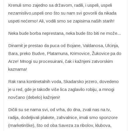
Krenuli smo zajedno sa državom, radili, i uspeli, uspeli
nezamislivo,uspeli ono što su nam svi govorili da nikada
uspeti nećemo! Ali, vodili smo se zapisima naših starih!
Neka bude borba neprestana, neka bude što biti ne može...
Dinamit je prestao da puca od Bojane, Valdanosa, Ulcinja,
Bara, preko Budve, Platamuna, Krimovice, Žukovice pa do
Arze! Mnogi su procesuirani, čak i kažnjeni zatvorskim
kaznama!
Rak rana kontinetalnih voda, Skadarsko jezero, dovedeno
je u red, gde je takođe više lica zaglavilo robiju, a mnogi
novčano (debelo) kažnjeni!
Dičili su se nama svi, od vrha, do dna, zvali nas na tv,
radija, dodeljivali plakete, zahvalnice, imali smo sponzore
(marketinške), što od oba Saveza za ribolov, klubova,