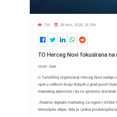
729
29 Nov, 2020. 21:35h
TO Herceg Novi fokusirana na r
Izvor: Dan
U Turističkoj organizaciji Herceg Novi nadaju se
opet u velikom broju dolaziti u grad pood Or
marketing aktivnosti i da će spremno dočekati 
-Radimo digitalni marketing za region i tržište 
televizijske ekipe. Bila je i jedna produkcijsk