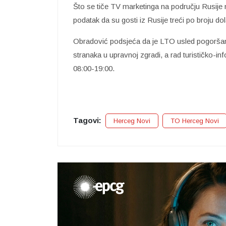
Što se tiče TV marketinga na području Rusije 
podatak da su gosti iz Rusije treći po broju d
Obradović podsjeća da je LTO usled pogoršanj
stranaka u upravnoj zgradi, a rad turističko-i
08:00-19:00.
Tagovi:
Herceg Novi
TO Herceg Novi