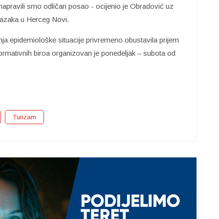
napravili smo odličan posao - ocijenio je Obradović uz
olazaka u Herceg Novi.
a epidemiološke situacije privremeno obustavila prijem
nformativnih biroa organizovan je ponedeljak – subota od
Turizam