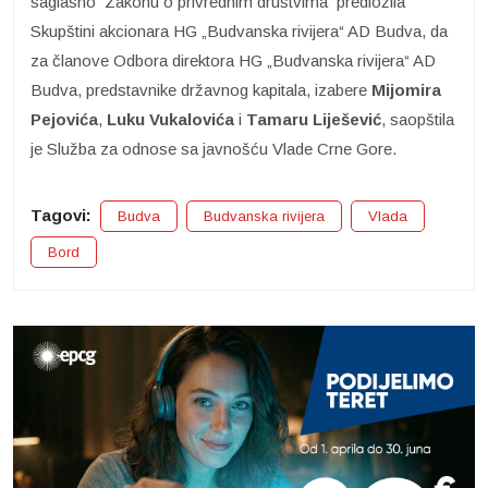
saglasno Zakonu o privrednim društvima predložila
Skupštini akcionara HG „Budvanska rivijera“ AD Budva, da
za članove Odbora direktora HG „Budvanska rivijera“ AD
Budva, predstavnike državnog kapitala, izabere
Mijomira
Pejovića
,
Luku Vukalovića
i
Tamaru Liješević
, saopštila
je Služba za odnose sa javnošću Vlade Crne Gore.
Tagovi:
Budva
Budvanska rivijera
Vlada
Bord