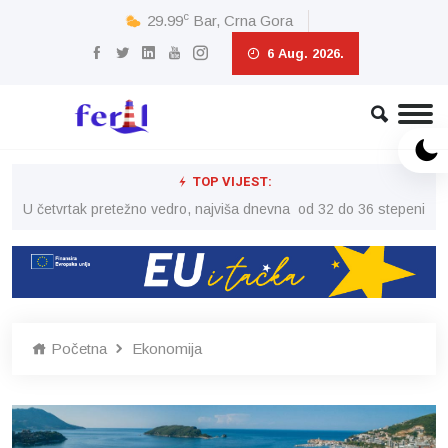
c
29.99
Bar, Crna Gora
6 Aug. 2026.
TOP VIJEST:
peni
U četvrtak pretežno vedro, najviša dnevna od 32 do 36 stepeni
U č
Početna
Ekonomija