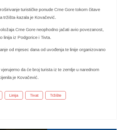
 proširivanje turističke ponude Crne Gore tokom čitave
a tržišta-kazala je Kovačević.
položaja Crne Gore neophodno jačati avio povezanost,
linija iz Podgorice i Tivta.
manje od mjesec dana od uvođenja te linije organizovano
, i vjerujemo da će broj turista iz te zemlje u narednom
jenila je Kovačević.
Linija
Tivat
Tržište