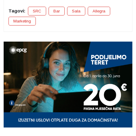
Tagovi:
SRC
Bar
Sala
Allegra
Marketing