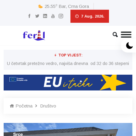
c
25.55
Bar, Crna Gora
7 Aug. 2026.
TOP VIJEST:
peni
U četvrtak pretežno vedro, najviša dnevna od 32 do 36 stepeni
U č
Početna
Društvo