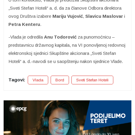
„Sveti Stefan Hoteli“ a. d. da za članove Odbora direktora
ovog Društva izabere
Mariju Vujović
,
Slavicu Maslovar
i
Petra
Kenteru
.
-Vlada je odredila
Anu Todorović
za punomoćnicu –
predstavnicu državnog kapitala, na VI ponovljenoj redovnoj
elektronskoj sjednici Skupštine akcionara „Sveti Stefan
Hoteli“ a. d.-navodi se u saopštenju nakon sjednice Vlade.
Tagovi:
Vlada
Bord
Sveti Stefan Hoteli