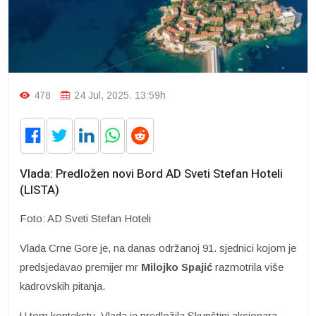
478
24 Jul, 2025. 13:59h
Vlada: Predložen novi Bord AD Sveti Stefan Hoteli
(LISTA)
Foto: AD Sveti Stefan Hoteli
Vlada Crne Gore je, na danas održanoj 91. sjednici kojom je
predsjedavao premijer mr
Milojko Spajić
razmotrila više
kadrovskih pitanja.
U tom kontekstu, Vlada je predložila Skupštini akcionara