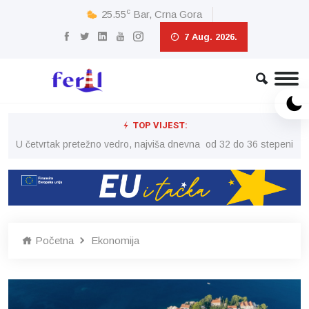
c
25.55
Bar, Crna Gora
7 Aug. 2026.
TOP VIJEST:
peni
U četvrtak pretežno vedro, najviša dnevna od 32 do 36 stepeni
U č
Početna
Ekonomija