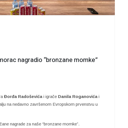
rimorac nagradio “bronzane momke”
ra
Đorđa Radoševića
i igrače
Danila
Roganovića
i
edalju na nedavno završenom Evropskom prvenstvu u
 novčane nagrade za naše “bronzane momke”.