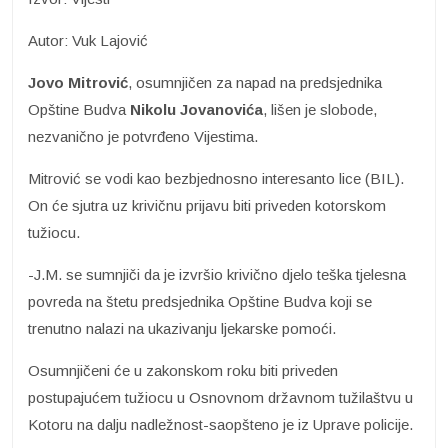
Autor: Vuk Lajović
Jovo Mitrović
, osumnjičen za napad na predsjednika
Opštine Budva
Nikolu Jovanovića
, lišen je slobode,
nezvanično je potvrđeno Vijestima.
Mitrović se vodi kao bezbjednosno interesanto lice (BIL).
On će sjutra uz krivičnu prijavu biti priveden kotorskom
tužiocu.
-J.M. se sumnjiči da je izvršio krivično djelo teška tjelesna
povreda na štetu predsjednika Opštine Budva koji se
trenutno nalazi na ukazivanju ljekarske pomoći.
Osumnjičeni će u zakonskom roku biti priveden
postupajućem tužiocu u Osnovnom državnom tužilaštvu u
Kotoru na dalju nadležnost-saopšteno je iz Uprave policije.