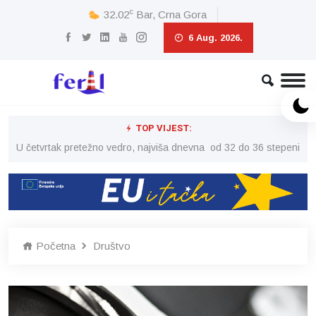
c
32.02
Bar, Crna Gora
6 Aug. 2026.
TOP VIJEST:
peni
U četvrtak pretežno vedro, najviša dnevna od 32 do 36 stepeni
U č
Početna
Društvo