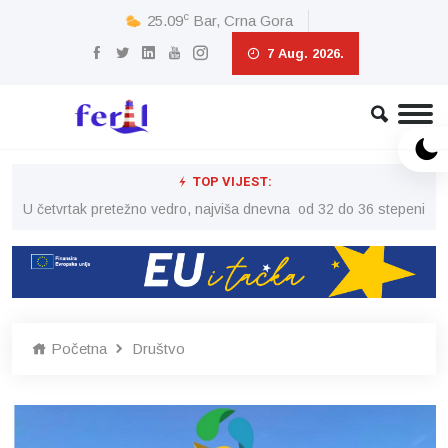
c
25.09
Bar, Crna Gora
7 Aug. 2026.
TOP VIJEST:
peni
U četvrtak pretežno vedro, najviša dnevna od 32 do 36 stepeni
U č
Početna
Društvo