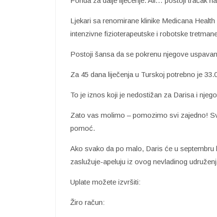
Fonda za dalje liječenje. Ali… postoji tračak n
Ljekari sa renomirane klinike Medicana Healt
intenzivne fizioterapeutske i robotske tretmane
Postoji šansa da se pokrenu njegove uspavane
Za 45 dana liječenja u Turskoj potrebno je 33.0
To je iznos koji je nedostižan za Darisa i njeg
Zato vas molimo – pomozimo svi zajedno! Sva
pomoć.
Ako svako da po malo, Daris će u septembru bit
zaslužuje-apeluju iz ovog nevladinog udruženj
Uplate možete izvršiti:
Žiro račun: