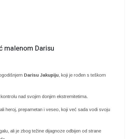
oć malenom Darisu
rogodišnjem
Darisu Jakupiju
, koji je rođen s teškom
kontrolu nad svojim donjim ekstremitetima.
ali heroj, prepametan i veseo, koji već sada vodi svoju
Igalu, ali je zbog težine dijagnoze odbijen od strane