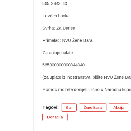
565-3443-40
Lovćen banka
Svrha: Za Darisa
Primalac: NVU Žene Bara
Za onlajn uplate:
565000000000344340
(za uplate iz inostranstva, pišite NVU Žene Ba
Pomoć možete donijeti i lično u Narodnu kuhin
Tagovi:
Bar
Žene Bara
Akcija
Donacija