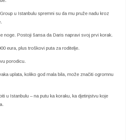
ade.
h Group u Istanbulu spremni su da mu pruže nadu kroz
.
 noge. Postoji šansa da Daris napravi svoj prvi korak.
00 eura, plus troškovi puta za roditelje.
ovu porodicu.
ka uplata, koliko god mala bila, može značiti ogromnu
i u Istanbulu – na putu ka koraku, ka djetinjstvu koje
a.