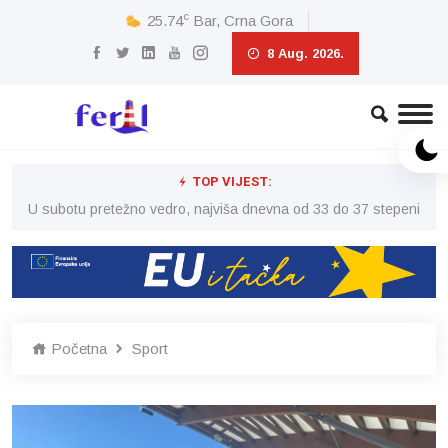
c
25.74
Bar, Crna Gora
8 Aug. 2026.
TOP VIJEST:
eni
U subotu pretežno vedro, najviša dnevna od 33 do 37 stepeni
U 
Početna
Sport