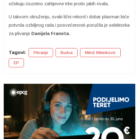
očekuju izuzetno zahtjevne trke protiv jakih rivala.
U takvom okruženju, svaki lični rekord i dobar plasman biće
potvrda ozbiljnog rada i posvećenosti-poručila je selektorka
za plivanje
Danijela Franeta
.
Tagovi:
Plivanje
Budva
Miloš Milenković
EP