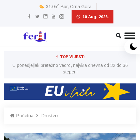
c
31.05
Bar, Crna Gora
10 Aug. 2026.
TOP VIJEST:
6
U ponedjeljak pretežno vedro, najviša dnevna od 32 do 36
stepeni
Početna
Društvo