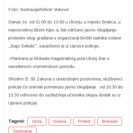
Foto: Ilustracija/Selver Vuković
Danas će od 11:00 do 13:00 u Ulcinju, u mjestu Bratica, u
neposrednoj blizini Kips-a, biti održano javno okupljanje-
protestni skup građana u organizaciji bivših radnika solane
,,Bajo Sekulić", saopšteno je iz Uprave policije.
-Planirana je blokada magistralnog puta Ulcinj-Bar u
navedenom vremenskom periodu.
Shodno čl. 93 Zakona o unutrašnjim poslovima, službenici
policije će snimati pomenuto javno okupljanje od 10:30 do
13:30 odnosno do razilaženja učesnika skupa-dodali su iz
Uprave policije.
Tagovi:
Ulcinj
Solana
Protest
Blokada
Saobraćaj