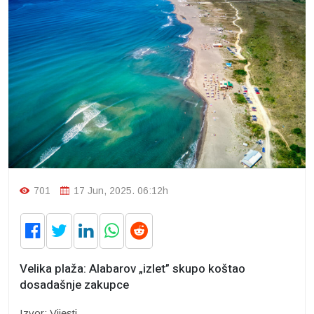
701
17 Jun, 2025. 06:12h
Velika plaža: Alabarov „izlet” skupo koštao
dosadašnje zakupce
Izvor: Vijesti