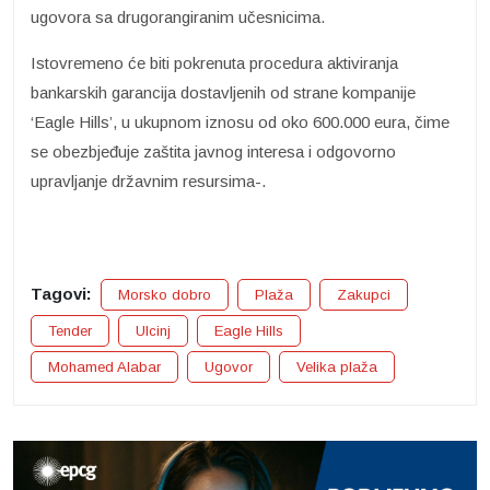
ugovora sa drugorangiranim učesnicima.
Istovremeno će biti pokrenuta procedura aktiviranja
bankarskih garancija dostavljenih od strane kompanije
‘Eagle Hills’, u ukupnom iznosu od oko 600.000 eura, čime
se obezbjeđuje zaštita javnog interesa i odgovorno
upravljanje državnim resursima-.
Tagovi:
Morsko dobro
Plaža
Zakupci
Tender
Ulcinj
Eagle Hills
Mohamed Alabar
Ugovor
Velika plaža