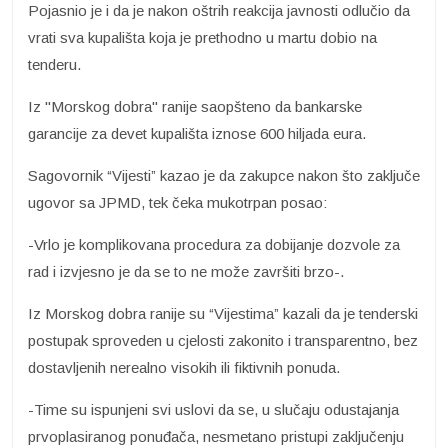
Pojasnio je i da je nakon oštrih reakcija javnosti odlučio da
vrati sva kupališta koja je prethodno u martu dobio na
tenderu.
Iz "Morskog dobra" ranije saopšteno da bankarske
garancije za devet kupališta iznose 600 hiljada eura.
Sagovornik “Vijesti” kazao je da zakupce nakon što zaključe
ugovor sa JPMD, tek čeka mukotrpan posao:
-Vrlo je komplikovana procedura za dobijanje dozvole za
rad i izvjesno je da se to ne može završiti brzo-.
Iz Morskog dobra ranije su “Vijestima” kazali da je tenderski
postupak sproveden u cjelosti zakonito i transparentno, bez
dostavljenih nerealno visokih ili fiktivnih ponuda.
-Time su ispunjeni svi uslovi da se, u slučaju odustajanja
prvoplasiranog ponuđača, nesmetano pristupi zaključenju