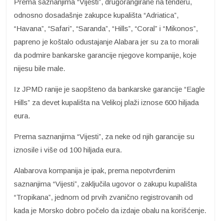
Prema saznanjima “Vijesti”, drugorangirane na tenderu,
odnosno dosadašnje zakupce kupališta “Adriatica”,
“Havana”, “Safari”, “Saranda”, “Hills”, “Coral” i “Mikonos”,
papreno je koštalo odustajanje Alabara jer su za to morali
da podmire bankarske garancije njegove kompanije, koje
nijesu bile male.
Iz JPMD ranije je saopšteno da bankarske garancije “Eagle
Hills” za devet kupališta na Velikoj plaži iznose 600 hiljada
eura.
Prema saznanjima “Vijesti”, za neke od njih garancije su
iznosile i više od 100 hiljada eura.
Alabarova kompanija je ipak, prema nepotvrđenim
saznanjima “Vijesti”, zaključila ugovor o zakupu kupališta
“Tropikana”, jednom od prvih zvanično registrovanih od
kada je Morsko dobro počelo da izdaje obalu na korišćenje.