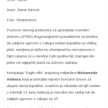
Autor: Samir Adrović
Foto: Shutterstock
Pozivom Javnog preduzeća za upravljanje morskim
dobrom (JPMD) drugorangiranim ponuđačima sa tendera
da zaključe ugovore o zakupu sedam kupališta na Velikoj
plaži, stavljena je tačka na višemjesečnu neizvjesnost u
čijim rukama će u naredne četiri godine biti značajan dio
jedne od najljepših plaža na Južnom Jadranu.
Kompanija “Eagle Hills” arapskog milijardera
Mohameda
Alabara
, koja je ponudila najveće novčane iznose za
ukupno devet kupališta, zvanično je odustala od njih sedam
u četvrtak 12. juna, kada joj je navodno bio zadnji rok da
zaključi ugovore o zakupu sa JP.