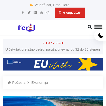
c
25.56
Bar, Crna Gora
6 Aug. 2026.
TOP VIJEST:
peni
U četvrtak pretežno vedro, najviša dnevna od 32 do 36 stepeni
U č
Početna
Ekonomija