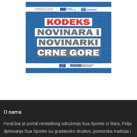
O nama
Feral.bar je portal nevladinog udruženja Sua Sponte iz Bara. Polja
djelovanja Sua Sponte su građansko društvo, pomorska tradicija i