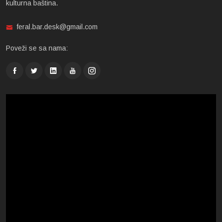
kulturna baština.
feral.bar.desk@gmail.com
Poveži se sa nama: