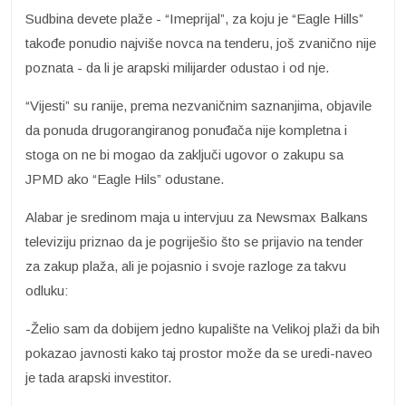
Sudbina devete plaže - “Imeprijal”, za koju je “Eagle Hills”
takođe ponudio najviše novca na tenderu, još zvanično nije
poznata - da li je arapski milijarder odustao i od nje.
“Vijesti” su ranije, prema nezvaničnim saznanjima, objavile
da ponuda drugorangiranog ponuđača nije kompletna i
stoga on ne bi mogao da zaključi ugovor o zakupu sa
JPMD ako “Eagle Hils” odustane.
Alabar je sredinom maja u intervjuu za Newsmax Balkans
televiziju priznao da je pogriješio što se prijavio na tender
za zakup plaža, ali je pojasnio i svoje razloge za takvu
odluku:
-Želio sam da dobijem jedno kupalište na Velikoj plaži da bih
pokazao javnosti kako taj prostor može da se uredi-naveo
je tada arapski investitor.