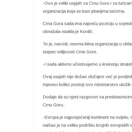
-Ovo je veliki uspjeh za Crnu Goru i za turizam
organizacija koja se bavi pitanjima turizma.
Crna Gora sada ima najveću poziciju u svjetsk
obnašala-istakla je Kordić.
To je, navodi, veoma bitna organizacija u oblas
stepen vidljivosti Crne Gore.
-I sada aktivno učestvujemo u kreirenju strate
Ovaj uspjeh nije došao slučajno već je posljed
mjeseci koliko postoji ovo ministarstvo uložili
Dodaje da su njeni razgovori sa predstavnicima 
Crnu Goru.
-Evropa je najposjećeniji kontinent na svijetu
naišao je na veliku podršku brojnih evropskih d