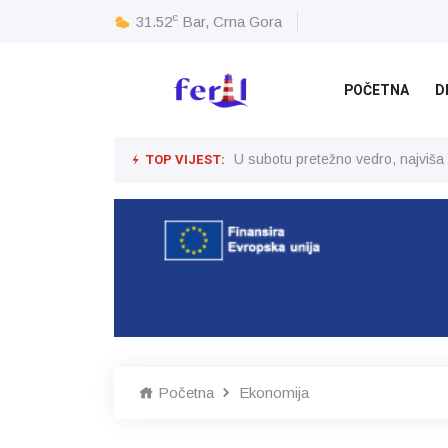
c
31.52
Bar, Crna Gora
POČETNA
D
TOP VIJEST:
U subotu pretežno vedro, najviša
Početna
Ekonomija