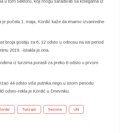
cima u tom sektoru, koji mogu sarađivati sa kolegama iz
ja je počela 1. maja, Kordić kaže da imamo izvanredne
st broja gostiju za 6, 12 odsto u odnosu na isti period
tnu 2019. -istakla je ona.
ihodima iz turzima porasli za preko 6 odsto u prvom
ezao 44 odsto više putnika nego u istom periodu
0 odsto-rekla je Kordić u Dnevniku.
Kordić
Turizam
Sezona
UN