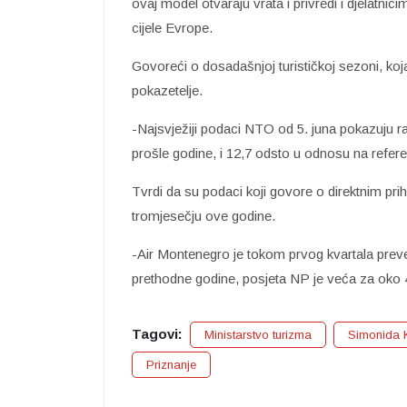
ovaj model otvaraju vrata i privredi i djelatni
cijele Evrope.
Govoreći o dosadašnjoj turističkoj sezoni, ko
pokazetelje.
-Najsvježiji podaci NTO od 5. juna pokazuju ra
prošle godine, i 12,7 odsto u odnosu na referen
Tvrdi da su podaci koji govore o direktnim pr
tromjesečju ove godine.
-Air Montenegro je tokom prvog kvartala prev
prethodne godine, posjeta NP je veća za oko 4
Tagovi:
Ministarstvo turizma
Simonida 
Priznanje