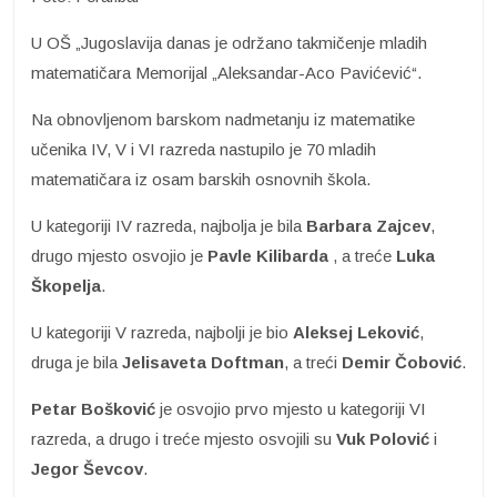
U OŠ „Jugoslavija danas je održano takmičenje mladih
matematičara Memorijal „Aleksandar-Aco Pavićević“.
Na obnovljenom barskom nadmetanju iz matematike
učenika IV, V i VI razreda nastupilo je 70 mladih
matematičara iz osam barskih osnovnih škola.
U kategoriji IV razreda, najbolja je bila
Barbara Zajcev
,
drugo mjesto osvojio je
Pavle
Kilibarda
, a treće
Luka
Škopelja
.
U kategoriji V razreda, najbolji je bio
Aleksej Leković
,
druga je bila
Jelisaveta Doftman
, a treći
Demir Čobović
.
Petar Bošković
je osvojio prvo mjesto u kategoriji VI
razreda, a drugo i treće mjesto osvojili su
Vuk Polović
i
Jegor Ševcov
.