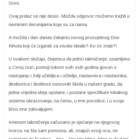
Gore.
Ovaj prelaz se nije desio. Možda odgovor možemo tražiti u
nemirnim decenijama koje su za nama.
A možda i dan-danas čekamo novog prosvjetnog Don
Kihota koji će izgarati za visoke ideale? Ko će znati?!
U svakom slučaju, činjenica da jedno takmičenje, usamljeno
u Crnoj Gori, postoji tokom svih ovih godina govori o
nastojanju i želji učiteljica i učitelja, nastavnica i nastavnika,
direktorica i direktora osnovnih škola u našem gradu, da
jedna vrijedna ideja opstane, i postane specifikum lokalnog
sistema obrazovanja, na čemu, u ime porodice, i u svoje
lično ime zahvaljujem.
Imenom takmičenja sačuvano je sjećanje na njegovog
tvorca, na šta sam ponosna, ali, znajući svog oca, ne
sumnjam da bi rekao – ime – ime nije bitno, bitno je da traje.