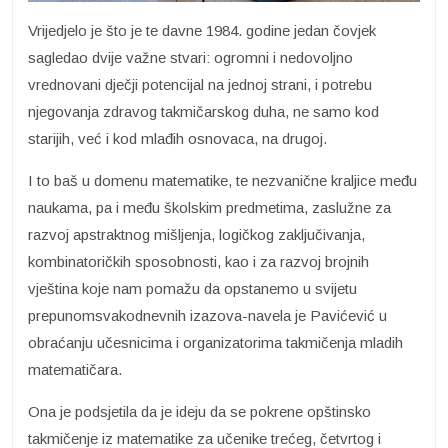
Vrijedjelo je što je te davne 1984. godine jedan čovjek
sagledao dvije važne stvari: ogromni i nedovoljno
vrednovani dječji potencijal na jednoj strani, i potrebu
njegovanja zdravog takmičarskog duha, ne samo kod
starijih, već i kod mlađih osnovaca, na drugoj.
I to baš u domenu matematike, te nezvanične kraljice među
naukama, pa i među školskim predmetima, zaslužne za
razvoj apstraktnog mišljenja, logičkog zaključivanja,
kombinatoričkih sposobnosti, kao i za razvoj brojnih
vještina koje nam pomažu da opstanemo u svijetu
prepunomsvakodnevnih izazova-navela je Pavićević u
obraćanju učesnicima i organizatorima takmičenja mladih
matematičara.
Ona je podsjetila da je ideju da se pokrene opštinsko
takmičenje iz matematike za učenike trećeg, četvrtog i