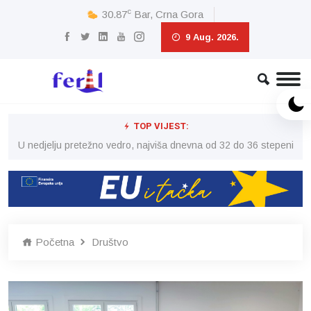
c
30.87
Bar, Crna Gora
9 Aug. 2026.
TOP VIJEST:
eni
U nedjelju pretežno vedro, najviša dnevna od 32 do 36 stepeni
U 
Početna
Društvo