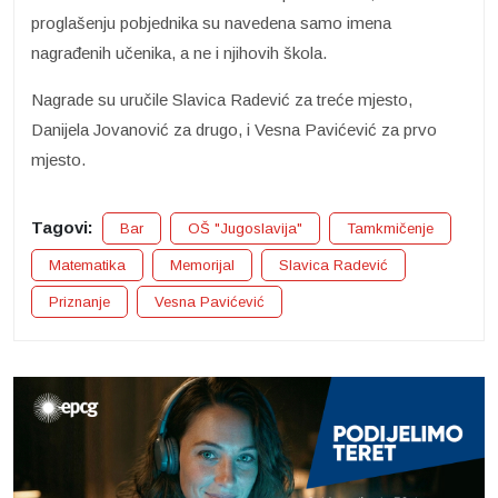
proglašenju pobjednika su navedena samo imena
nagrađenih učenika, a ne i njihovih škola.
Nagrade su uručile Slavica Radević za treće mjesto,
Danijela Jovanović za drugo, i Vesna Pavićević za prvo
mjesto.
Tagovi:
Bar
OŠ "Jugoslavija"
Tamkmičenje
Matematika
Memorijal
Slavica Radević
Priznanje
Vesna Pavićević