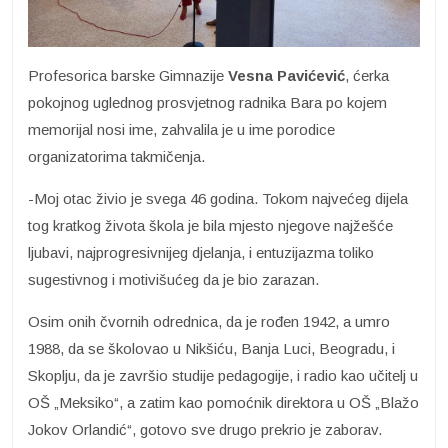
Profesorica barske Gimnazije
Vesna Pavićević
, ćerka
pokojnog uglednog prosvjetnog radnika Bara po kojem
memorijal nosi ime, zahvalila je u ime porodice
organizatorima takmičenja.
-Moj otac živio je svega 46 godina. Tokom najvećeg dijela
tog kratkog života škola je bila mjesto njegove najžešće
ljubavi, najprogresivnijeg djelanja, i entuzijazma toliko
sugestivnog i motivišućeg da je bio zarazan.
Osim onih čvornih odrednica, da je rođen 1942, a umro
1988, da se školovao u Nikšiću, Banja Luci, Beogradu, i
Skoplju, da je završio studije pedagogije, i radio kao učitelj u
OŠ „Meksiko“, a zatim kao pomoćnik direktora u OŠ „Blažo
Jokov Orlandić“, gotovo sve drugo prekrio je zaborav.