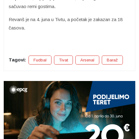
sačuvao remi gostima.
Revanš je na 4. juna u Tivtu, a početak je zakazan za 18
časova.
Tagovi:
Fudbal
Tivat
Arsenal
Baraž