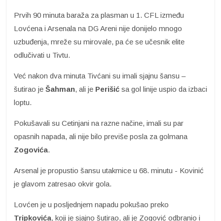
Prvih 90 minuta baraža za plasman u 1. CFL između
Lovćena i Arsenala na DG Areni nije donijelo mnogo
uzbuđenja, mreže su mirovale, pa će se učesnik elite
odlučivati u Tivtu.
Već nakon dva minuta Tivćani su imali sjajnu šansu –
šutirao je
Šahman
, ali je
Perišić
sa gol linije uspio da izbaci
loptu.
Pokušavali su Cetinjani na razne načine, imali su par
opasnih napada, ali nije bilo previše posla za golmana
Zogovića
.
Arsenal je propustio šansu utakmice u 68. minutu - Kovinić
je glavom zatresao okvir gola.
Lovćen je u posljednjem napadu pokušao preko
Tripkovića
, koji je sjajno šutirao, ali je Zogović odbranio i