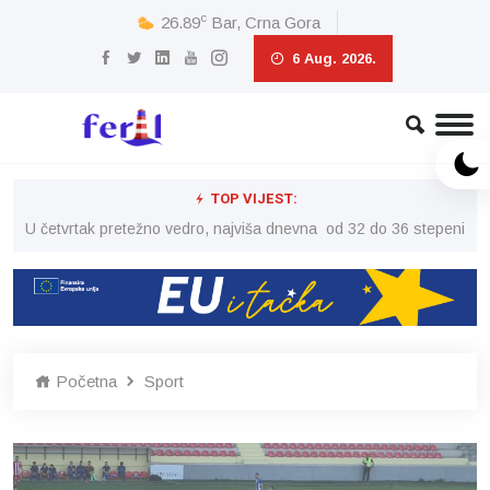
c
26.89
Bar, Crna Gora
6 Aug. 2026.
TOP VIJEST:
peni
U četvrtak pretežno vedro, najviša dnevna od 32 do 36 stepeni
U č
Početna
Sport