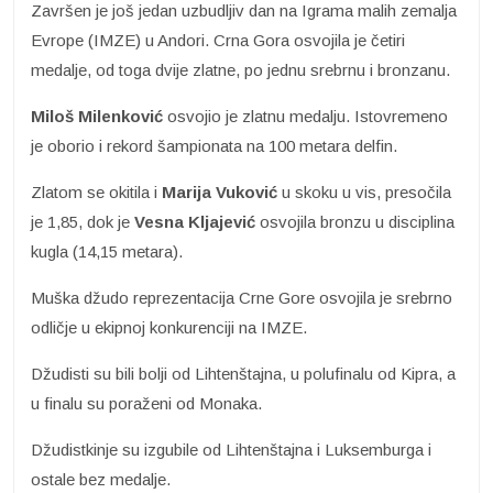
Završen je još jedan uzbudljiv dan na Igrama malih zemalja
Evrope (IMZE) u Andori. Crna Gora osvojila je četiri
medalje, od toga dvije zlatne, po jednu srebrnu i bronzanu.
Miloš Milenković
osvojio je zlatnu medalju. Istovremeno
je oborio i rekord šampionata na 100 metara delfin.
Zlatom se okitila i
Marija Vuković
u skoku u vis, presočila
je 1,85, dok je
Vesna Kljajević
osvojila bronzu u disciplina
kugla (14,15 metara).
Muška džudo reprezentacija Crne Gore osvojila je srebrno
odličje u ekipnoj konkurenciji na IMZE.
Džudisti su bili bolji od Lihtenštajna, u polufinalu od Kipra, a
u finalu su poraženi od Monaka.
Džudistkinje su izgubile od Lihtenštajna i Luksemburga i
ostale bez medalje.