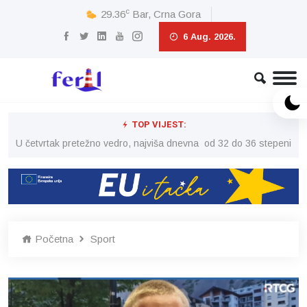
c
29.36
Bar, Crna Gora
6 Aug. 2026.
TOP VIJEST:
peni
U četvrtak pretežno vedro, najviša dnevna od 32 do 36 stepeni
U č
Početna
Sport