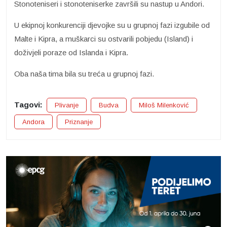
Stonoteniseri i stonoteniserke završili su nastup u Andori.
U ekipnoj konkurenciji djevojke su u grupnoj fazi izgubile od
Malte i Kipra, a muškarci su ostvarili pobjedu (Island) i
doživjeli poraze od Islanda i Kipra.
Oba naša tima bila su treća u grupnoj fazi.
Tagovi:
Plivanje
Budva
Miloš Milenković
Andora
Priznanje