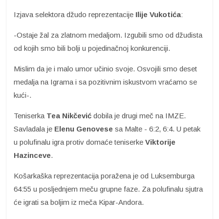
Izjava selektora džudo reprezentacije
Ilije Vukotića
:
-Ostaje žal za zlatnom medaljom. Izgubili smo od džudista
od kojih smo bili bolji u pojedinačnoj konkurenciji.
Mislim da je i malo umor učinio svoje. Osvojili smo deset
medalja na Igrama i sa pozitivnim iskustvom vraćamo se
kući-.
Teniserka
Tea Nikčević
dobila je drugi meč na IMZE.
Savladala je
Elenu Genovese
sa Malte - 6:2, 6:4. U petak
u polufinalu igra protiv domaće teniserke
Viktorije
Hazinceve
.
Košarkaška reprezentacija poražena je od Luksemburga
64:55 u posljednjem meču grupne faze. Za polufinalu sjutra
će igrati sa boljim iz meča Kipar-Andora.