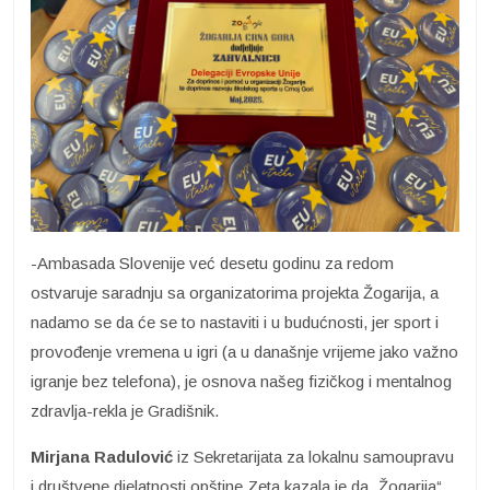
-Ambasada Slovenije već desetu godinu za redom
ostvaruje saradnju sa organizatorima projekta Žogarija, a
nadamo se da će se to nastaviti i u budućnosti, jer sport i
provođenje vremena u igri (a u današnje vrijeme jako važno
igranje bez telefona), je osnova našeg fizičkog i mentalnog
zdravlja-rekla je Gradišnik.
Mirjana Radulović
iz Sekretarijata za lokalnu samoupravu
i društvene djelatnosti opštine Zeta kazala je da „Žogarija“