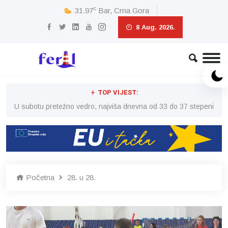
c
31.97
Bar, Crna Gora
8 Aug. 2026.
TOP VIJEST:
eni
U subotu pretežno vedro, najviša dnevna od 33 do 37 stepeni
U 
Početna
28. u 28.