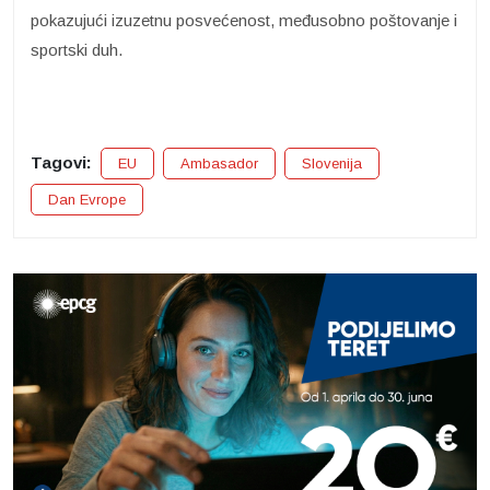
pokazujući izuzetnu posvećenost, međusobno poštovanje i
sportski duh.
Tagovi:
EU
Ambasador
Slovenija
Dan Evrope