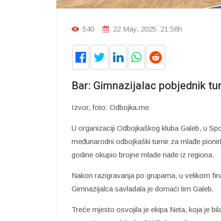
540
22 May, 2025. 21:58h
Bar: Gimnazijalac pobjednik tu
Izvor, foto: Odbojka.me
U organizaciji Odbojkaškog kluba Galeb, u Spor
međunarodni odbojkaški turnir za mlađe pionir
godine okupio brojne mlade nade iz regiona.
Nakon razigravanja po grupama, u velikom final
Gimnazijalca savladala je domaći tim Galeb.
Treće mjesto osvojila je ekipa Neta, koja je b