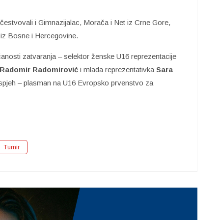
čestvovali i Gimnazijalac, Morača i Net iz Crne Gore,
 iz Bosne i Hercegovine.
čanosti zatvaranja – selektor ženske U16 reprezentacije
Radomir Radomirović
i mlada reprezentativka
Sara
ki uspjeh – plasman na U16 Evropsko prvenstvo za
Turnir