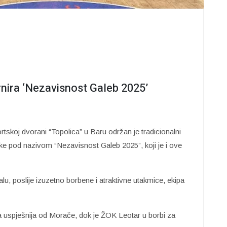
rnira ‘Nezavisnost Galeb 2025’
tskoj dvorani “Topolica” u Baru održan je tradicionalni
ke pod nazivom “Nezavisnost Galeb 2025”, koji je i ove
u, poslije izuzetno borbene i atraktivne utakmice, ekipa
ila uspješnija od Morače, dok je ŽOK Leotar u borbi za