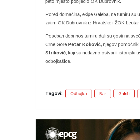
peto mjesto pobijedio OK Dubrovnik.
Pored domaćina, ekipe Galeba, na turniru su u
zatim OK Dubrovnik iz Hrvatske i ŽOK Leotar
Poseban doprinos turniru dali su gosti na sve
Crne Gore
Petar Koković
, njegov pomoćnik
Striković
, koji su nedavno ostvarili istorijs
odbojkašice.
Tagovi:
Odbojka
Bar
Galeb