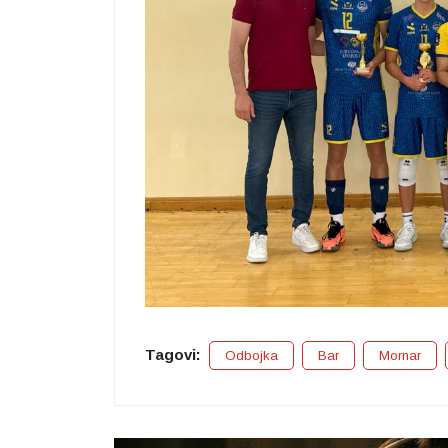
Tagovi:
Odbojka
Bar
Mornar