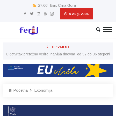
c
27.66
Bar, Crna Gora
6 Aug. 2026.
TOP VIJEST:
peni
U četvrtak pretežno vedro, najviša dnevna od 32 do 36 stepeni
U č
Početna
Ekonomija