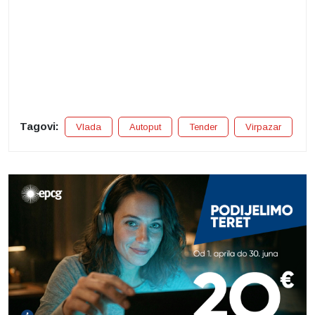
Tagovi:
Vlada
Autoput
Tender
Virpazar