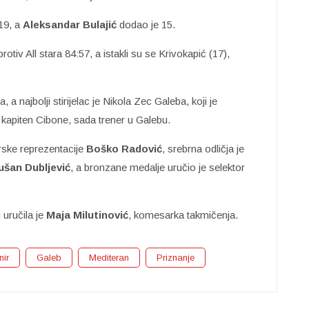
 19, a
Aleksandar Bulajić
dodao je 15.
otiv All stara 84:57, a istakli su se Krivokapić (17),
a najbolji stirijelac je Nikola Zec Galeba, koji je
 kapiten Cibone, sada trener u Galebu.
rske reprezentacije
Boško Radović
, srebrna odličja je
ušan Dubljević
, a bronzane medalje uručio je selektor
 uručila je
Maja Milutinović
, komesarka takmičenja.
nir
Galeb
Mediteran
Priznanje