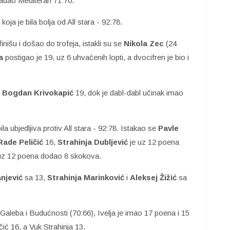
ladao Mediteran 71:70.
oja je bila bolja od All stara - 92:78.
inišu i došao do trofeja, istakli su se
Nikola Zec
(24
a
postigao je 19, uz 6 uhvaćenih lopti, a dvocifren je bio i
,
Bogdan Krivokapić
19, dok je dabl-dabl učinak imao
a ubjedljiva protiv All stara - 92:78. Istakao se
Pavle
Rade Peličić
16,
Strahinja Dubljević
je uz 12 poena
z 12 poena dodao 8 skokova.
njević
sa 13,
Strahinja Marinković
i
Aleksej Žižić
sa
Galeba i Budućnosti (70:66), Ivelja je imao 17 poena i 15
ić 16, a Vuk Strahinja 13.