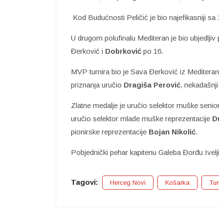
Kod Budućnosti Peličić je bio najefikasniji sa
U drugom polufinalu Mediteran je bio ubjedljiv pr
Đerković i
Dobrković
po 16.
MVP turnira bio je Sava Đerković iz Mediterana, 
priznanja uručio
Dragiša Perović
, nekadašnji
Zlatne medalje je uručio selektor muške senio
uručio selektor mlade muške reprezentacije
D
pionirske reprezentacije
Bojan Nikolić
.
Pobjednički pehar kapitenu Galeba Đorđu Ivelji
Tagovi:
Herceg Novi
Košarka
Tur