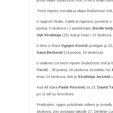
protiv ekipe Budućnost Voli 70:66 u finalu sav
Treće mjesto osvojila je ekipa Budućnost Voli, k
U sjajnom finalu, Galeb je napravio preokret u f
poena, 5 skokova i 3 asistencije),
Đorđe Ivelj
Vuk Strahinja
(15), koji je imao i 13 skokova.
U timu iz Bara
Ognjen Kontić
postigao je 22
Sava Đerković
(14 poena, 19 skokova).
U utakmici za treće mjesto Budućnost Voli je bil
Terzić
- 28 poena, 18 skokova za indeks 34,
imao 14 skokova, dok je
Strahinja Jeremić
u
Kod All stara
Pavle Petrović
sa 15,
David Ta
po 11 bili su dvocifreni.
Prethodno, sjajno polufinale viđeno je između 
skokova, Zec postigao takođe 17, Dimitrije Luč