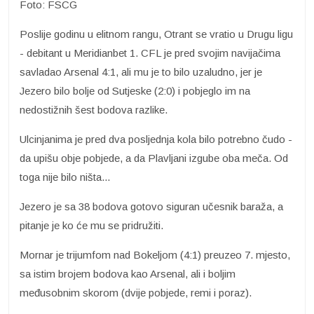
Foto: FSCG
Poslije godinu u elitnom rangu, Otrant se vratio u Drugu ligu
- debitant u Meridianbet 1. CFL je pred svojim navijačima
savladao Arsenal 4:1, ali mu je to bilo uzaludno, jer je
Jezero bilo bolje od Sutjeske (2:0) i pobjeglo im na
nedostižnih šest bodova razlike.
Ulcinjanima je pred dva posljednja kola bilo potrebno čudo -
da upišu obje pobjede, a da Plavljani izgube oba meča. Od
toga nije bilo ništa...
Jezero je sa 38 bodova gotovo siguran učesnik baraža, a
pitanje je ko će mu se pridružiti.
Mornar je trijumfom nad Bokeljom (4:1) preuzeo 7. mjesto,
sa istim brojem bodova kao Arsenal, ali i boljim
međusobnim skorom (dvije pobjede, remi i poraz).