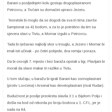
Barani u posljednjem kolu gostuju drugoplasiranom
Petrovcu, a Tivćani su domaćini upravo Jezeru.
Teoretski bi moglo da se dogodi da sva tri tima završe
šampionat sa 41 bodom, a za to je potrebno da tim sa
sjevera slavi u Tivtu, a Mornar izgubi u Petrovcu.
Tada bi rješavao najbolji skor u trouglu, a Jezero i Mornar bi
imali isti učinak - po četiri pobjede, dva remija i poraza.
Da bi osvojili 7. mjesto i bez baraža opstali u ligi, Plavljani bi
morali da slave makar tri razlike u Tivtu.
U tom slučaju, u baražu bi igrali Barani kao osmoplasirani
(protiv Lovćena) i Arsenal kao devetoplasirani (rival Rudar).
Budućnost je poslije preokreta slavila 3:1 u Bijelom Polju i
došla na bod od rekorda po broju bodova u 1. CFL, jer je
sada na 84.