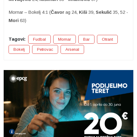
Mornar – Bokelj 4:1 (
Čavor
ag 24,
Kiši
39,
Sekulić
35, 52 -
Mori
63)
Tagovi:
Fudbal
Mornar
Bar
Otrant
Bokelj
Petrovac
Arsenal