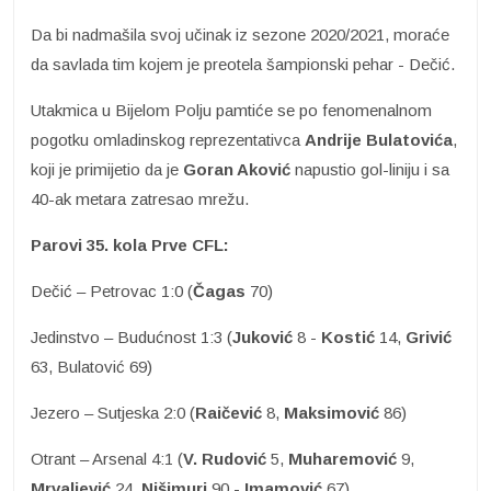
Da bi nadmašila svoj učinak iz sezone 2020/2021, moraće
da savlada tim kojem je preotela šampionski pehar - Dečić.
Utakmica u Bijelom Polju pamtiće se po fenomenalnom
pogotku omladinskog reprezentativca
Andrije Bulatovića
,
koji je primijetio da je
Goran Aković
napustio gol-liniju i sa
40-ak metara zatresao mrežu.
Parovi 35. kola Prve CFL:
Dečić – Petrovac 1:0 (
Čagas
70)
Jedinstvo – Budućnost 1:3 (
Juković
8 -
Kostić
14,
Grivić
63, Bulatović 69)
Jezero – Sutjeska 2:0 (
Raičević
8,
Maksimović
86)
Otrant – Arsenal 4:1 (
V. Rudović
5,
Muharemović
9,
Mrvaljević
24,
Nišimuri
90 -
Imamović
67)