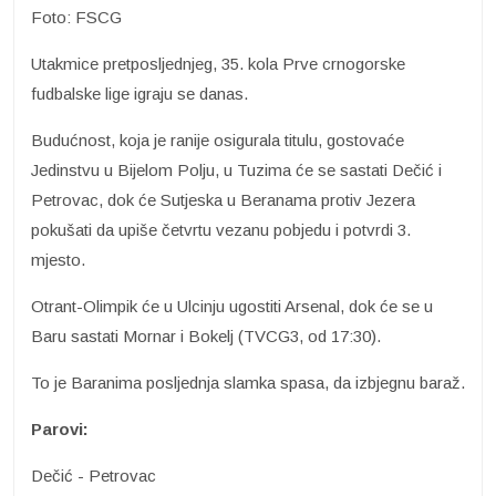
Foto: FSCG
Utakmice pretposljednjeg, 35. kola Prve crnogorske
fudbalske lige igraju se danas.
Budućnost, koja je ranije osigurala titulu, gostovaće
Jedinstvu u Bijelom Polju, u Tuzima će se sastati Dečić i
Petrovac, dok će Sutjeska u Beranama protiv Jezera
pokušati da upiše četvrtu vezanu pobjedu i potvrdi 3.
mjesto.
Otrant-Olimpik će u Ulcinju ugostiti Arsenal, dok će se u
Baru sastati Mornar i Bokelj (TVCG3, od 17:30).
To je Baranima posljednja slamka spasa, da izbjegnu baraž.
Parovi:
Dečić - Petrovac