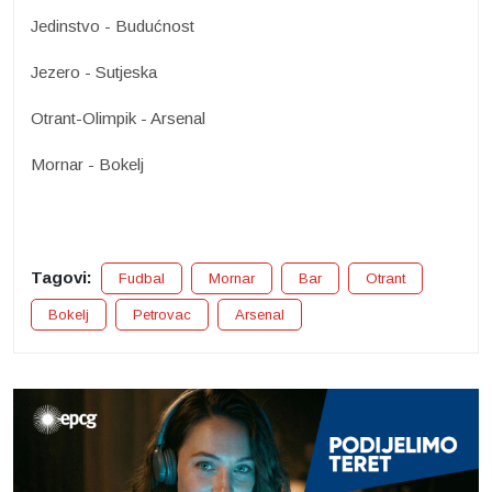
Jedinstvo - Budućnost
Jezero - Sutjeska
Otrant-Olimpik - Arsenal
Mornar - Bokelj
Tagovi:
Fudbal
Mornar
Bar
Otrant
Bokelj
Petrovac
Arsenal