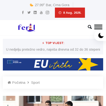
c
27.99
Bar, Crna Gora
8 Aug. 2026.
TOP VIJEST:
eni
U nedjelju pretežno vedro, najviša dnevna od 32 do 36 stepeni
U 
Početna
Sport