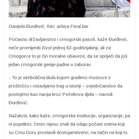
Danijela Đurđević, foto: arhiva Feral.bar
Počasno državljanstvo i crnogorski pasoš, kaže Đurđević,
neće promijeniti život jednoj 83-godišnjakinji, ali za
Crnogorce to je čin moralne obaveze, da se spriječi da još
jedan crnogorski genije padne u zaborav.
- To je simbolična titula kojom gradimo mostove s
prošlošću i ostavljamo trag u istoriji – svjedočanstvo da
postojimo kao nacija kroz Počekova djela – navodi
Đurđević.
Nažalost, kako kaže, crnogorske institucije, organizacije, pa
ni pojedinci, često nijesu znali da odaju počast onima koji
su Crnu Goru proslavili dostojanstveno, na način na koji to