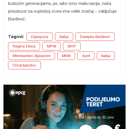
budućim generacijama, jer, iako smo mala nacija, naša
prisutnost na svjetskoj sceni ima veliki značaj – zaključuje
Đurđević.
Tagovi:
Dijaspora
Italija
Danijela Đurđević
Regina Elena
MPNI
MVP
Ministarstvo dijaspore
MKM
Apel
Italija
Državljanstvo