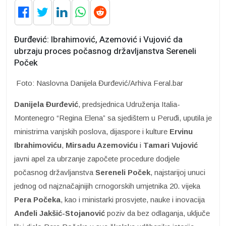
Đurđević: Ibrahimović, Azemović i Vujović da
ubrzaju proces počasnog državljanstva Sereneli
Poček
Foto: Naslovna Danijela Đurđević/Arhiva Feral.bar
Danijela Đurđević
, predsjednica Udruženja Italia-
Montenegro “Regina Elena” sa sjedištem u Peruđi, uputila je
ministrima vanjskih poslova, dijaspore i kulture
Ervinu
Ibrahimoviću
,
Mirsadu Azemoviću
i
Tamari Vujović
javni apel za ubrzanje započete procedure dodjele
počasnog državljanstva
Sereneli Poček
, najstarijoj unuci
jednog od najznačajnijih crnogorskih umjetnika 20. vijeka
Pera Počeka
, kao i ministarki prosvjete, nauke i inovacija
Anđeli Jakšić-Stojanović
poziv da bez odlaganja, uključe