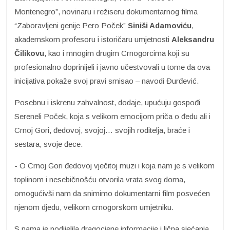
Montenegro”, novinaru i režiseru dokumentarnog filma
“Zaboravljeni genije Pero Poček”
Siniši Adamoviću
,
akademskom profesoru i istoričaru umjetnosti
Aleksandru
Čilikovu
, kao i mnogim drugim Crnogorcima koji su
profesionalno doprinijeli i javno učestvovali u tome da ova
inicijativa pokaže svoj pravi smisao – navodi Đurđević.
Posebnu i iskrenu zahvalnost, dodaje, upućuju gospođi
Sereneli Poček, koja s velikom emocijom priča o đedu ali i
Crnoj Gori, đedovoj, svojoj… svojih roditelja, braće i
sestara, svoje đece.
- O Crnoj Gori đedovoj vječitoj muzi i koja nam je s velikom
toplinom i nesebičnošću otvorila vrata svog doma,
omogućivši nam da snimimo dokumentarni film posvećen
njenom djedu, velikom crnogorskom umjetniku.
S nama je podijelila dragocjene informacije i lična sjećanja