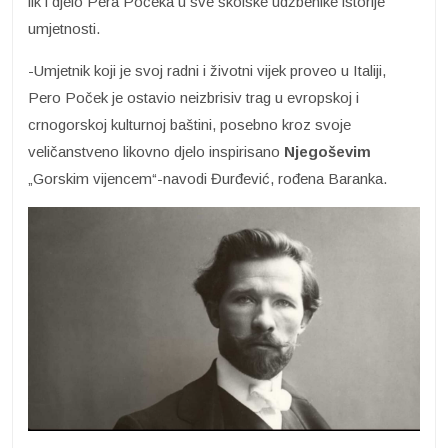
lik i djelo Pera Počeka u sve školske udžbenike istorije
umjetnosti.
-Umjetnik koji je svoj radni i životni vijek proveo u Italiji,
Pero Poček je ostavio neizbrisiv trag u evropskoj i
crnogorskoj kulturnoj baštini, posebno kroz svoje
veličanstveno likovno djelo inspirisano
Njegoševim
„Gorskim vijencem“-navodi Đurđević, rođena Baranka.