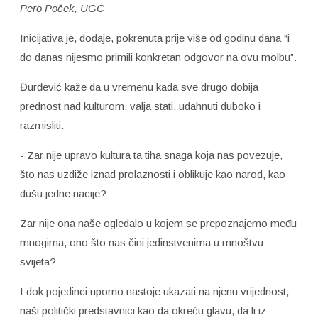
Pero Poček, UGC
Inicijativa je, dodaje, pokrenuta prije više od godinu dana “i
do danas nijesmo primili konkretan odgovor na ovu molbu”.
Đurđević kaže da u vremenu kada sve drugo dobija
prednost nad kulturom, valja stati, udahnuti duboko i
razmisliti.
- Zar nije upravo kultura ta tiha snaga koja nas povezuje,
što nas uzdiže iznad prolaznosti i oblikuje kao narod, kao
dušu jedne nacije?
Zar nije ona naše ogledalo u kojem se prepoznajemo među
mnogima, ono što nas čini jedinstvenima u mnoštvu
svijeta?
I dok pojedinci uporno nastoje ukazati na njenu vrijednost,
naši politički predstavnici kao da okreću glavu, da li iz