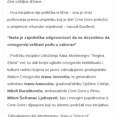
čine ozbiljne države.
- Ova inicijativa nije politička ni lična – ona je izraz
poštovanja prema umjetniku koji je duh Crne Gore pretočio
u umjetnost vrhunske vrijednosti – navodi Đurđević.
“Naša je zajednička odgovornost da ne dozvolimo da
crnogorski velikani pođu u zaborav"
- Podršku inicijativi Udruženja Italia-Montenegro "Regina
Elena" već su dali brojni ugledni crnogorski intelektualci i
kulturni radnici kojima se javno zahvaljujemo-predsjedniku
Matice Crnogorske
Ivanu Jovoviću
, te generalnom
sekretaru
Ivanu Ivanoviću
, gradonačelniku Opštine Cetinje,
Nikoli Đuraškoviću
, ambasadorki Crne Gore u Rimu,
Mileni Šofranac
Ljubojević
, kao i mnogim pojedincima iz
Crne Gore i dijaspore koji su iskreno podržali ovu inicijativu.
Zahvaljujemo Art Montenegru, Vom-u “Voice of