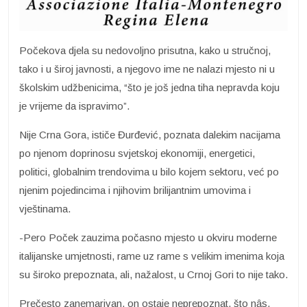
Počekova djela su nedovoljno prisutna, kako u stručnoj,
tako i u široj javnosti, a njegovo ime ne nalazi mjesto ni u
školskim udžbenicima, “što je još jedna tiha nepravda koju
je vrijeme da ispravimo”.
Nije Crna Gora, ističe Đurđević, poznata dalekim nacijama
po njenom doprinosu svjetskoj ekonomiji, energetici,
politici, globalnim trendovima u bilo kojem sektoru, već po
njenim pojedincima i njihovim brilijantnim umovima i
vještinama.
-Pero Poček zauzima počasno mjesto u okviru moderne
italijanske umjetnosti, rame uz rame s velikim imenima koja
su široko prepoznata, ali, nažalost, u Crnoj Gori to nije tako.
Prečesto zanemarivan, on ostaje neprepoznat, što nȃs,