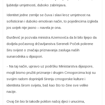
ljubitelje umjetnosti, duboko zabrinjava.
Identitet jedne zemlje se čuva i slavi kroz umjetnost na
sofisticiran i duboko emotivan način, to pojedincima izgleda
jos uvijek nije jasno – navela je ona.
Đurđević je pozvala ministra Azemovića da bi bilo lijepo da
dodjela počasnog državljanstva Sereneli Poček pokrene
širu svijest o značaju priznavanja zasluga naših
sunarodnika u dijaspori.
- Na taj način, upravo uz podršku Ministarstva dijaspore,
mogli bismo pružiti priznanje i drugim Crnogorcima koji su
svojim radom doprinijeli širenju crnogorske kulture i
identiteta širom svijeta, baš kao što to čine sve velike
nacije.
Ovaj čin bio bi takođe poklon našoj djeci i unucima,