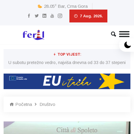
c
28.05
Bar, Crna Gora
7 Aug. 2026.
TOP VIJEST:
eni
U subotu pretežno vedro, najviša dnevna od 33 do 37 stepeni
U 
Početna
Društvo