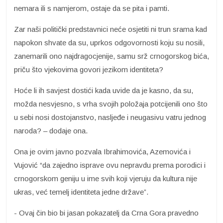
nemara ili s namjerom, ostaje da se pita i pamti.
Zar naši politički predstavnici neće osjetiti ni trun srama kad
napokon shvate da su, uprkos odgovornosti koju su nosili,
zanemarili ono najdragocjenije, samu srž crnogorskog bića,
priču što vjekovima govori jezikom identiteta?
Hoće li ih savjest dostići kada uvide da je kasno, da su,
možda nesvjesno, s vrha svojih položaja potcijenili ono što
u sebi nosi dostojanstvo, nasljeđe i neugasivu vatru jednog
naroda? – dodaje ona.
Ona je ovim javno pozvala Ibrahimovića, Azemovića i
Vujović “da zajedno isprave ovu nepravdu prema porodici i
crnogorskom geniju u ime svih koji vjeruju da kultura nije
ukras, već temelj identiteta jedne države”.
- Ovaj čin bio bi jasan pokazatelj da Crna Gora pravedno