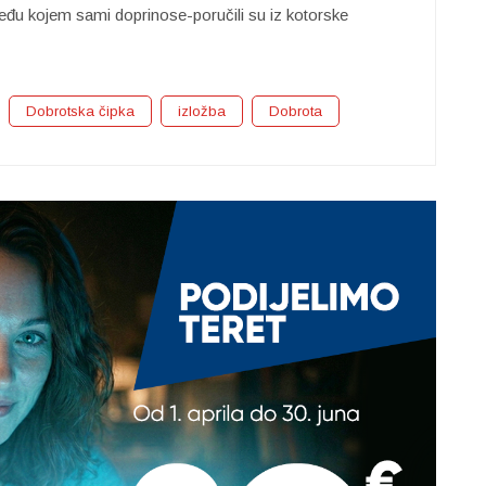
eđu kojem sami doprinose-poručili su iz kotorske
Dobrotska čipka
izložba
Dobrota