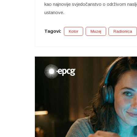
kao najnovije svjedočanstvo o održivom naslj
ustanove.
Tagovi:
Kotor
Muzej
Radionica