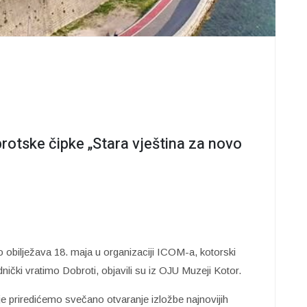
brotske čipke „Stara vještina za novo
 obilježava 18. maja u organizaciji ICOM-a, kotorski
nički vratimo Dobroti, objavili su iz OJU Muzeji Kotor.
je priredićemo svečano otvaranje izložbe najnovijih