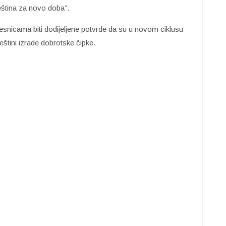
eština za novo doba”.
snicama biti dodijeljene potvrde da su u novom ciklusu
eštini izrade dobrotske čipke.