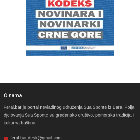
O nama
Feral.bar je portal nevladinog udruženja Sua Sponte iz Bara. Polja
djelovanja Sua Sponte su građansko društvo, pomorska tradicija i
kulturna baština.
feral.bar.desk@gmail.com