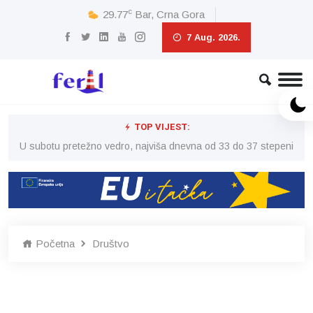
c
29.77
Bar, Crna Gora
7 Aug. 2026.
TOP VIJEST:
eni
U subotu pretežno vedro, najviša dnevna od 33 do 37 stepeni
U 
Početna
Društvo