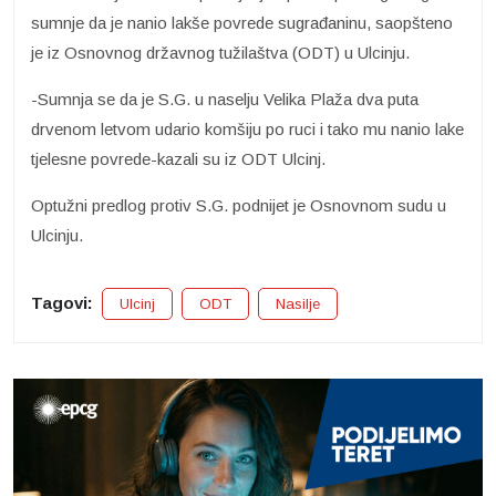
sumnje da je nanio lakše povrede sugrađaninu, saopšteno
je iz Osnovnog državnog tužilaštva (ODT) u Ulcinju.
-Sumnja se da je S.G. u naselju Velika Plaža dva puta
drvenom letvom udario komšiju po ruci i tako mu nanio lake
tjelesne povrede-kazali su iz ODT Ulcinj.
Optužni predlog protiv S.G. podnijet je Osnovnom sudu u
Ulcinju.
Tagovi:
Ulcinj
ODT
Nasilje