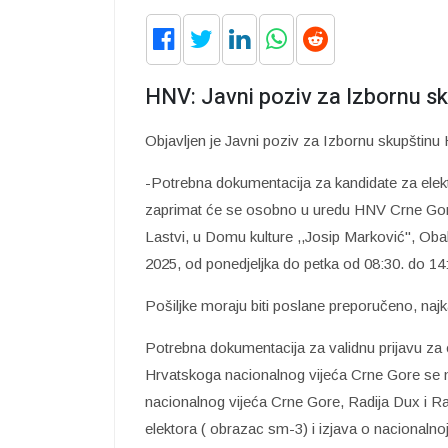
HNV: Javni poziv za Izbornu s
Objavljen je Javni poziv za Izbornu skupštin
-Potrebna dokumentacija za kandidate za ele
zaprimat će se osobno u uredu HNV Crne Gore
Lastvi, u Domu kulture ,,Josip Marković", Obal
2025, od ponedjeljka do petka od 08:30. do 1
Pošiljke moraju biti poslane preporučeno, najka
Potrebna dokumentacija za validnu prijavu za
Hrvatskoga nacionalnog vijeća Crne Gore se m
nacionalnog vijeća Crne Gore, Radija Dux i Ra
elektora ( obrazac sm-3) i izjava o nacionalno