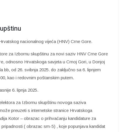
kupštinu
u Hrvatskog nacionalnog vijeća (HNV) Crne Gore.
ktore za Izbornu skupštinu za novi saziv HNV Crne Gore
, odnosno Hrvatskoga savjeta u Crnoj Gori, u Donjoj
a bb, od 26. svibnja 2025. do zaključno sa 6. lipnjem
4:00, kao i redovnim poštanskim putem.
snije 6. lipnja 2025.
 elektora za Izbornu skupštinu novoga saziva
ože preuzeti s internetske stranice Hrvatskoga
dija Kotor – obrazac o prihvaćanju kandidature za
j pripadnosti ( obrazac sm-5) , koje popunjava kandidat