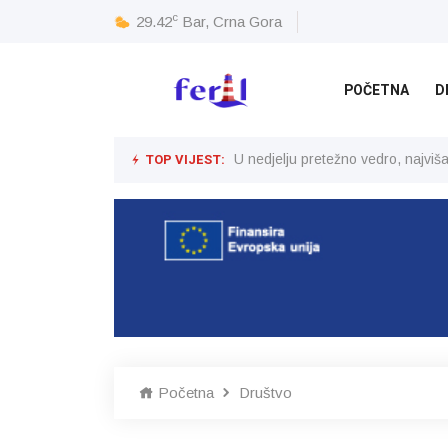
c
29.42
Bar, Crna Gora
POČETNA
D
TOP VIJEST:
U nedjelju pretežno vedro, najvi
Početna
Društvo