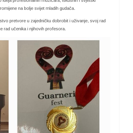
 ideja profesionalnih muzičara, iskusnih i svjetski
 promijene na bolje svijet mladih gudača.
stvo pretvore u zajedničku dobrobit i uživanje, svoj rad
je rad učenika i njihovih profesora.