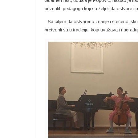
Guarneri fest, dodala je Popović, nastao je kao
priznatih pedagoga koji su željeli da ostvare i
- Sa ciljem da ostvareno znanje i stečeno isku
pretvorili su u tradiciju, koja uvažava i nagrađu