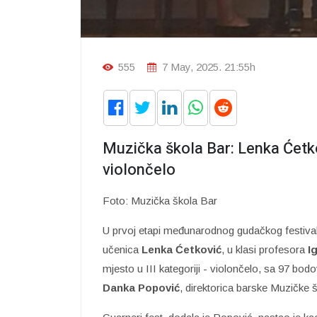
555
7 May, 2025. 21:55h
Muzička škola Bar: Lenka Ćetkov
violončelo
Foto: Muzička škola Bar
U prvoj etapi međunarodnog gudačkog festival
učenica
Lenka Ćetković
, u klasi profesora
I
mjesto u III kategoriji - violončelo, sa 97 bo
Danka Popović
, direktorica barske Muzičke š