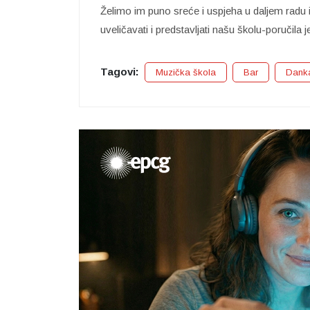
Želimo im puno sreće i uspjeha u daljem rad
uveličavati i predstavljati našu školu-poručila 
Tagovi:
Muzička škola
Bar
Dank