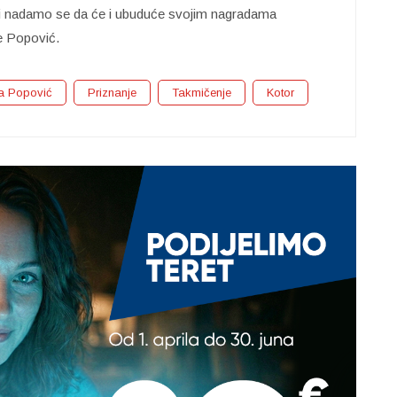
u i nadamo se da će i ubuduće svojim nagradama
je Popović.
a Popović
Priznanje
Takmičenje
Kotor