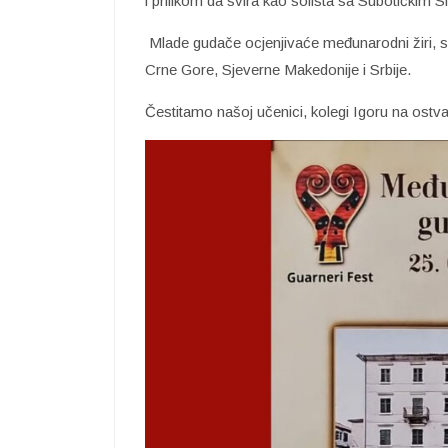
i prilikom da svira kao solista sa Subotičkim 
Mlade gudače ocjenjivaće međunarodni žiri, sa
Crne Gore, Sjeverne Makedonije i Srbije.
Čestitamo našoj učenici, kolegi Igoru na ostvar