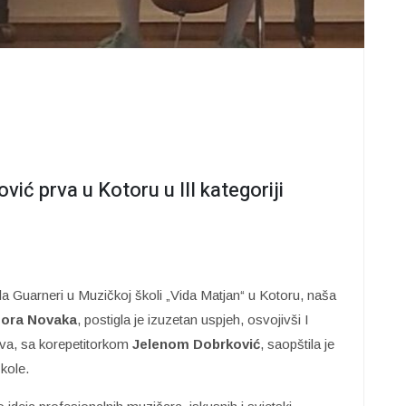
ić prva u Kotoru u III kategoriji
a Guarneri u Muzičkoj školi „Vida Matjan“ u Kotoru, naša
gora Novaka
, postigla je izuzetan uspjeh, osvojivši I
dova, sa korepetitorkom
Jelenom Dobrković
, saopštila je
kole.