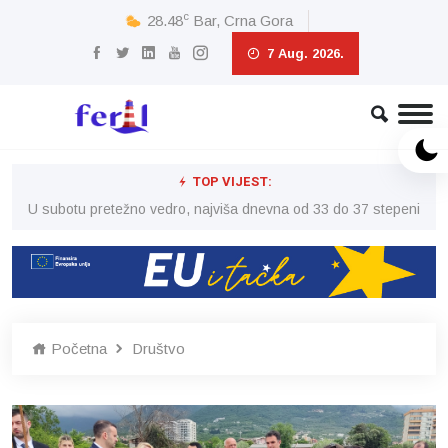
c
28.48
Bar, Crna Gora
7 Aug. 2026.
TOP VIJEST:
eni
U subotu pretežno vedro, najviša dnevna od 33 do 37 stepeni
U 
Početna
Društvo