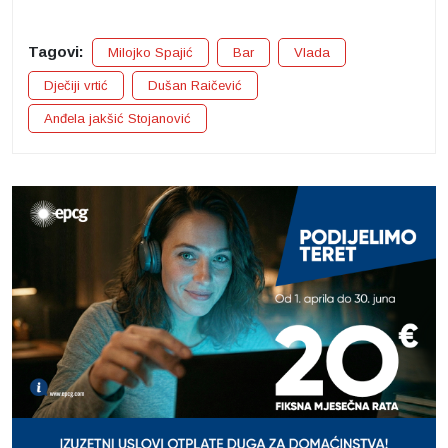
Tagovi:
Milojko Spajić
Bar
Vlada
Dječiji vrtić
Dušan Raičević
Anđela jakšić Stojanović