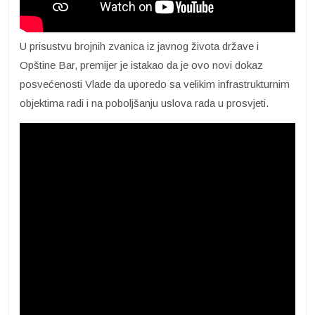
U prisustvu brojnih zvanica iz javnog života države i
Opštine Bar, premijer je istakao da je ovo novi dokaz
posvećenosti Vlade da uporedo sa velikim infrastrukturnim
objektima radi i na poboljšanju uslova rada u prosvjeti.