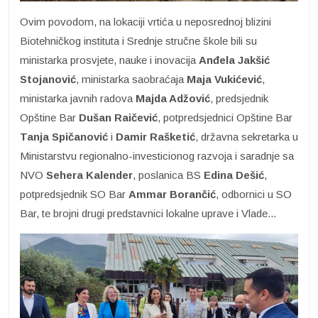
Ovim povodom, na lokaciji vrtića u neposrednoj blizini
Biotehničkog instituta i Srednje stručne škole bili su
ministarka prosvjete, nauke i inovacija
Anđela Jakšić
Stojanović
, ministarka saobraćaja
Maja Vukićević
,
ministarka javnih radova
Majda Adžović
, predsjednik
Opštine Bar
Dušan Raičević
, potpredsjednici Opštine Bar
Tanja Spičanović
i
Damir Rašketić
, državna sekretarka u
Ministarstvu regionalno-investicionog razvoja i saradnje sa
NVO
Sehera
Kalender
, poslanica BS
Edina Dešić
,
potpredsjednik SO Bar
Ammar Borančić
, odbornici u SO
Bar, te brojni drugi predstavnici lokalne uprave i Vlade...