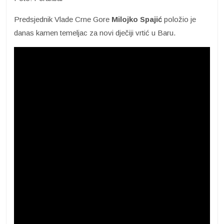
Predsjednik Vlade Crne Gore
Milojko Spajić
položio je
danas kamen temeljac za novi dječiji vrtić u Baru.