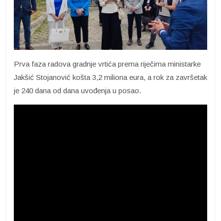
Prva faza radova gradnje vrtića prema riječima ministarke
Jakšić Stojanović košta 3,2 miliona eura, a rok za završetak
je 240 dana od dana uvođenja u posao.