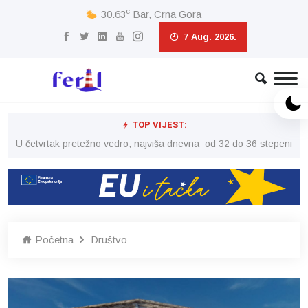
c
30.63
Bar, Crna Gora
7 Aug. 2026.
TOP VIJEST:
peni
U četvrtak pretežno vedro, najviša dnevna od 32 do 36 stepeni
U č
Početna
Društvo