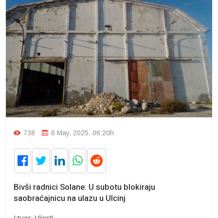
738
6 May, 2025. 06:20h
Bivši radnici Solane: U subotu blokiraju
saobraćajnicu na ulazu u Ulcinj
Izvor: Vijesti